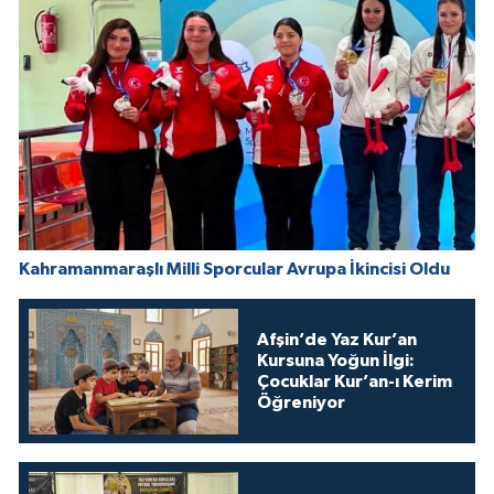
Kahramanmaraşlı Milli Sporcular Avrupa İkincisi Oldu
Afşin’de Yaz Kur’an
Kursuna Yoğun İlgi:
Çocuklar Kur’an-ı Kerim
Öğreniyor