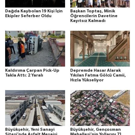
Dağda Kaybolan 19 Kişi İçin
Başkan Toptaş, Minik
Ekipler Seferber Oldu
Öğrencilerin Davetine
Kayıtsız Kalmadı
Kaldırıma Çarpan Pick-Up
Depremde Hasar Alarak
Takla Attı: 2 Yaralı
Yıkılan Fatma Gölcü Camii,
Hızla Yükseliyor
Büyükşehir, Yeni Sanayi
Büyükşehir, Gençosman
Sitesi’nde Asfalt Mesaisi
Mahallesi’nin Yollarını 71