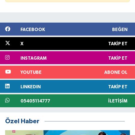
FACEBOOK
BEĞEN
X
TAKIP ET
INSTAGRAM
TAKIP ET
YOUTUBE
ABONE OL
LINKEDIN
TAKIP ET
05405114777
İLETIŞIM
Özel Haber