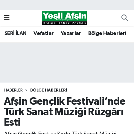
Vefatlar
Kahramanmaraş Nöbetçi Eczaneler
SERİ İLAN
Vefatlar
Yazarlar
Bölge Haberleri
Kahramanmaraş Hava Durumu
Kahramanmaraş Namaz Vakitleri
Kahramanmaraş Trafik Yoğunluk Haritası
Süper Lig Puan Durumu ve Fikstür
HABERLER
BÖLGE HABERLERI
Afşin Gençlik Festivali’nde
Tüm Manşetler
Türk Sanat Müziği Rüzgârı
Son Dakika Haberleri
Esti
Haber Arşivi