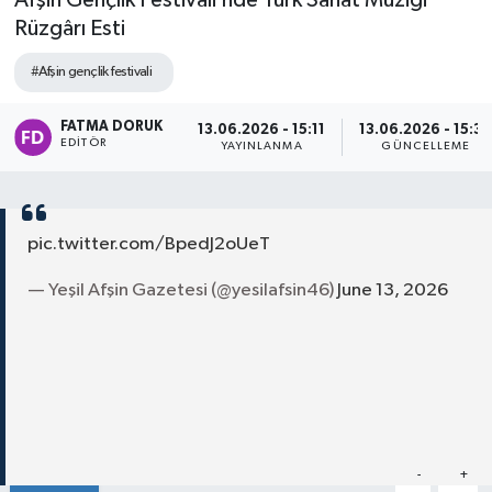
Afşin Gençlik Festivali’nde Türk Sanat Müziği
Rüzgârı Esti
#Afşin gençlik festivali
FATMA DORUK
13.06.2026 - 15:11
13.06.2026 - 15:3
EDITÖR
YAYINLANMA
GÜNCELLEME
pic.twitter.com/BpedJ2oUeT
— Yeşil Afşin Gazetesi (@yesilafsin46)
June 13, 2026
Paylaş
-
+
A
A