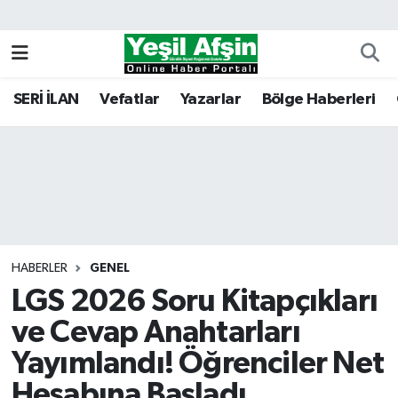
Vefatlar
Kahramanmaraş Nöbetçi Eczaneler
SERİ İLAN
Vefatlar
Yazarlar
Bölge Haberleri
Kahramanmaraş Hava Durumu
Kahramanmaraş Namaz Vakitleri
Kahramanmaraş Trafik Yoğunluk Haritası
Süper Lig Puan Durumu ve Fikstür
HABERLER
GENEL
LGS 2026 Soru Kitapçıkları
Tüm Manşetler
ve Cevap Anahtarları
Son Dakika Haberleri
Yayımlandı! Öğrenciler Net
Haber Arşivi
Hesabına Başladı