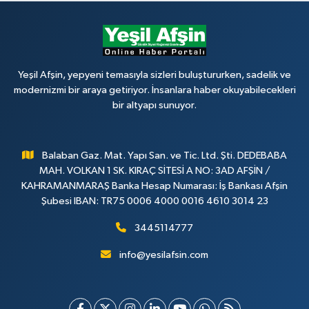
Yeşil Afşin, yepyeni temasıyla sizleri buluştururken, sadelik ve
modernizmi bir araya getiriyor. İnsanlara haber okuyabilecekleri
bir altyapı sunuyor.
Balaban Gaz. Mat. Yapı San. ve Tic. Ltd. Şti. DEDEBABA
MAH. VOLKAN 1 SK. KIRAÇ SİTESİ A NO: 3AD AFŞİN /
KAHRAMANMARAŞ Banka Hesap Numarası: İş Bankası Afşin
Şubesi IBAN: TR75 0006 4000 0016 4610 3014 23
3445114777
info@yesilafsin.com