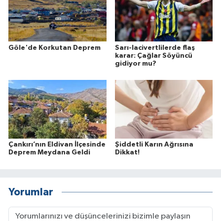
Göle'de Korkutan Deprem
Sarı-lacivertlilerde flaş
karar: Çağlar Söyüncü
gidiyor mu?
Çankırı’nın Eldivan İlçesinde
Şiddetli Karın Ağrısına
Deprem Meydana Geldi
Dikkat!
Yorumlar