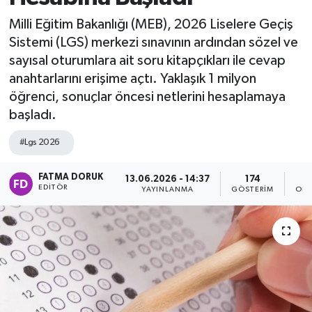
Milli Eğitim Bakanlığı (MEB), 2026 Liselere Geçiş
Sistemi (LGS) merkezi sınavının ardından sözel ve
sayısal oturumlara ait soru kitapçıkları ile cevap
anahtarlarını erişime açtı. Yaklaşık 1 milyon
öğrenci, sonuçlar öncesi netlerini hesaplamaya
başladı.
#Lgs 2026
FATMA DORUK
13.06.2026 - 14:37
174
EDITÖR
YAYINLANMA
GÖSTERIM
OKU