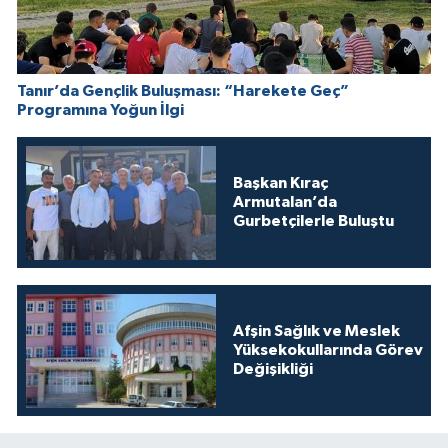
Tanır’da Gençlik Buluşması: “Harekete Geç”
Programına Yoğun İlgi
Başkan Kıraç
Armutalan’da
Gurbetçilerle Buluştu
Afşin Sağlık ve Meslek
Yüksekokullarında Görev
Değişikliği