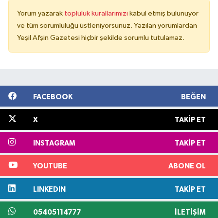
Yorum yazarak
topluluk kurallarımızı
kabul etmiş bulunuyor
ve tüm sorumluluğu üstleniyorsunuz. Yazılan yorumlardan
Yeşil Afşin Gazetesi hiçbir şekilde sorumlu tutulamaz.
FACEBOOK
BEĞEN
X
TAKIP ET
INSTAGRAM
TAKIP ET
YOUTUBE
ABONE OL
LINKEDIN
TAKIP ET
05405114777
İLETIŞIM