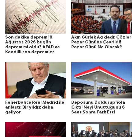
Son dakika deprem! 8
Akın Gürlek Açıkladı: Gözler
Ağustos 2026 bugün
Pazar Gününe Çevrildi!
deprem mi oldu? AFAD ve
Pazar Günü Ne Olacak?
Kandilli son depremler
Fenerbahçe Real Madrid ile
Deposunu Doldurup Yola
anlaştı: Bir yıldız daha
Çıktı! Neyi Unuttuğunu 6
geliyor
Saat Sonra Fark Etti