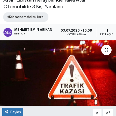
Afşin-Elbistan Karayolunda Takla Atan
Otomobilde 3 Kişi Yaralandı
#Kabaağaç mahallesi kaza
MEHMET EMIN ARIKAN
03.07.2026 - 10:59
1
EDITÖR
YAYINLANMA
PAYLAŞIM
Paylaş
-
+
A
A