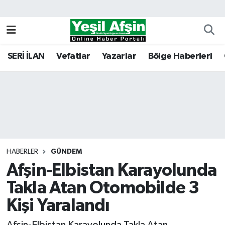
Vefatlar
Kahramanmaraş Nöbetçi Eczaneler
SERİ İLAN
Vefatlar
Yazarlar
Bölge Haberleri
Kahramanmaraş Hava Durumu
Kahramanmaraş Namaz Vakitleri
Kahramanmaraş Trafik Yoğunluk Haritası
Süper Lig Puan Durumu ve Fikstür
HABERLER
GÜNDEM
Afşin-Elbistan Karayolunda
Tüm Manşetler
Takla Atan Otomobilde 3
Son Dakika Haberleri
Kişi Yaralandı
Haber Arşivi