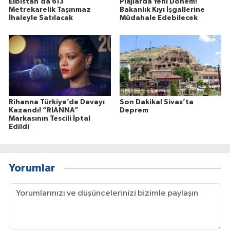
Elbistan’da 613
Plajlarda Yeni Dönem!
Metrekarelik Taşınmaz
Bakanlık Kıyı İşgallerine
İhaleyle Satılacak
Müdahale Edebilecek
Rihanna Türkiye’de Davayı
Son Dakika! Sivas’ta
Kazandı! “RIANNA”
Deprem
Markasının Tescili İptal
Edildi
Yorumlar