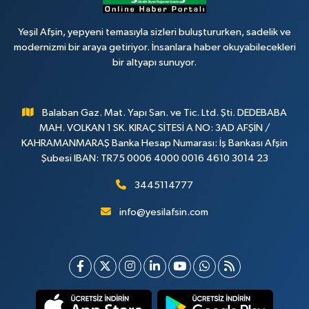
Yeşil Afşin, yepyeni temasıyla sizleri buluştururken, sadelik ve
modernizmi bir araya getiriyor. İnsanlara haber okuyabilecekleri
bir altyapı sunuyor.
Balaban Gaz. Mat. Yapı San. ve Tic. Ltd. Şti. DEDEBABA
MAH. VOLKAN 1 SK. KIRAÇ SİTESİ A NO: 3AD AFŞİN /
KAHRAMANMARAŞ Banka Hesap Numarası: İş Bankası Afşin
Şubesi IBAN: TR75 0006 4000 0016 4610 3014 23
3445114777
info@yesilafsin.com