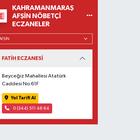
KAHRAMANMARAŞ
AFŞIN NÖBETÇI
ECZANELER
FATİH ECZANESİ
Beyceğiz Mahallesi Atatürk
Caddesi No:61F
Yol Tarifi Al
0 (344) 511 46 64