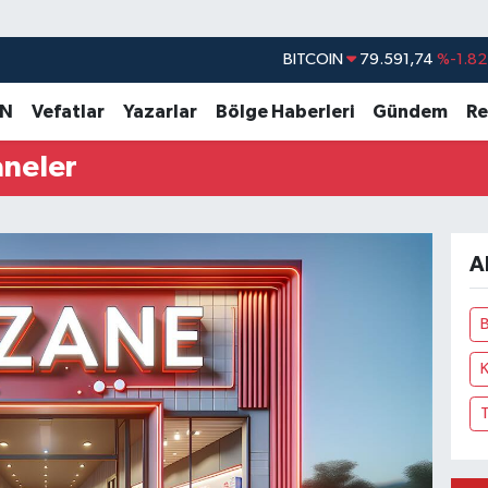
BITCOIN
79.591,74
%-1.82
DOLAR
45,43620
%0.02
AN
Vefatlar
Yazarlar
Bölge Haberleri
Gündem
Re
EURO
53,38690
%0.19
aneler
STERLİN
61,60380
%0.18
G.ALTIN
6862,09000
%0.19
BİST100
14.598,00
%0
A