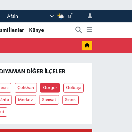
°
Afşin
8
smi İlanlar
Künye
DIYAMAN DIĞER İLÇELER
Besni
Çelikhan
Gerger
Gölbaşı
Kâhta
Merkez
Samsat
Sincik
Tut