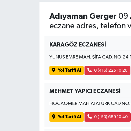
Adıyaman Gerger
09 
eczane adres, telefon 
KARAGÖZ ECZANESİ
YUNUS EMRE MAH. ŞİFA CAD. NO:24
Yol Tarifi Al
0 (416) 225 10 26
MEHMET YAPICI ECZANESİ
HOCAÖMER MAH.ATATÜRK CAD.NO:
Yol Tarifi Al
0 (_50) 689 10 40