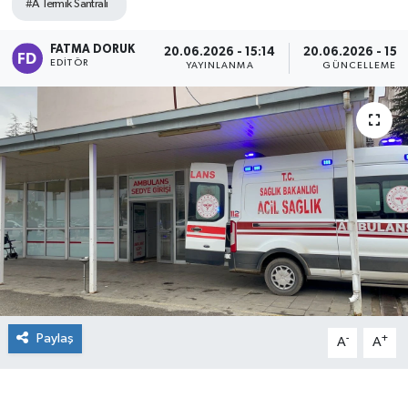
#A Termik Santrali
FATMA DORUK
20.06.2026 - 15:14
20.06.2026 - 15:
EDITÖR
YAYINLANMA
GÜNCELLEME
Paylaş
-
+
A
A