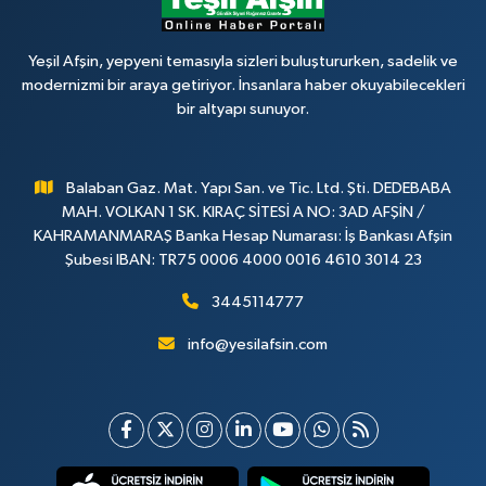
Yeşil Afşin, yepyeni temasıyla sizleri buluştururken, sadelik ve
modernizmi bir araya getiriyor. İnsanlara haber okuyabilecekleri
bir altyapı sunuyor.
Balaban Gaz. Mat. Yapı San. ve Tic. Ltd. Şti. DEDEBABA
MAH. VOLKAN 1 SK. KIRAÇ SİTESİ A NO: 3AD AFŞİN /
KAHRAMANMARAŞ Banka Hesap Numarası: İş Bankası Afşin
Şubesi IBAN: TR75 0006 4000 0016 4610 3014 23
3445114777
info@yesilafsin.com