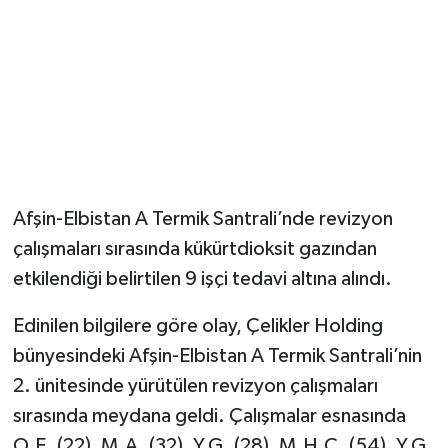
Afşin-Elbistan A Termik Santrali’nde revizyon
çalışmaları sırasında kükürtdioksit gazından
etkilendiği belirtilen 9 işçi tedavi altına alındı.
Edinilen bilgilere göre olay, Çelikler Holding
bünyesindeki Afşin-Elbistan A Termik Santrali’nin
2. ünitesinde yürütülen revizyon çalışmaları
sırasında meydana geldi. Çalışmalar esnasında
O.E. (22), M.A. (32), Y.G. (28), M.H.C. (54), Y.G.