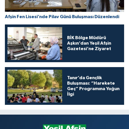
Afşin Fen Lisesi’nde Pilav Günü Buluşması Düzenlendi
BİK Bölge Müdürü
Aşkın’dan Yeşil Afşin
Gazetesi’ne Ziyaret
Tanır’da Gençlik
Buluşması: “Harekete
Geç” Programına Yoğun
İlgi