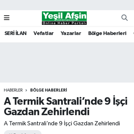
Vefatlar
Kahramanmaraş Nöbetçi Eczaneler
SERİ İLAN
Vefatlar
Yazarlar
Bölge Haberleri
Kahramanmaraş Hava Durumu
Kahramanmaraş Namaz Vakitleri
Kahramanmaraş Trafik Yoğunluk Haritası
Süper Lig Puan Durumu ve Fikstür
HABERLER
BÖLGE HABERLERI
A Termik Santrali’nde 9 İşçi
Tüm Manşetler
Gazdan Zehirlendi
Son Dakika Haberleri
A Termik Santrali’nde 9 İşçi Gazdan Zehirlendi
Haber Arşivi