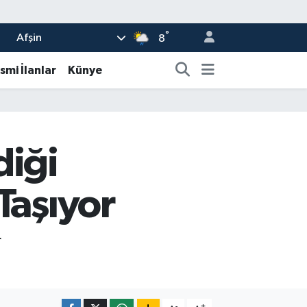
°
Afşin
8
smi İlanlar
Künye
diği
Taşıyor
r
-
+