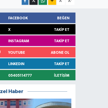
A
A
FACEBOOK
BEĞEN
X
TAKIP ET
INSTAGRAM
TAKIP ET
YOUTUBE
ABONE OL
LINKEDIN
TAKIP ET
05405114777
İLETIŞIM
zel Haber