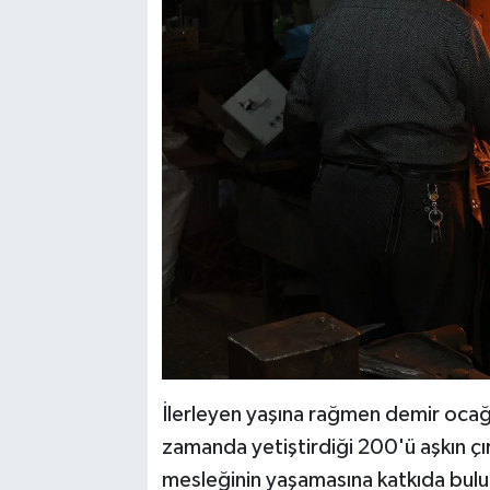
İlerleyen yaşına rağmen demir ocağ
zamanda yetiştirdiği 200'ü aşkın çır
mesleğinin yaşamasına katkıda bulu