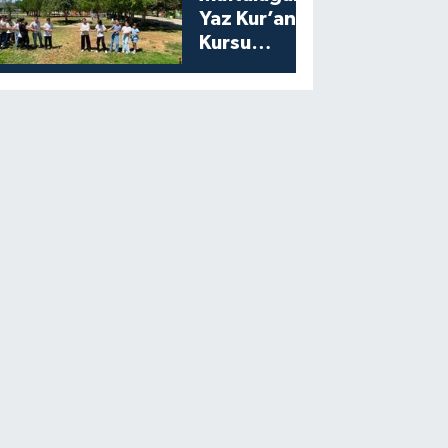
Yaz Kur’an
Kursu
Öğrencilerine
Moral Etkinliği