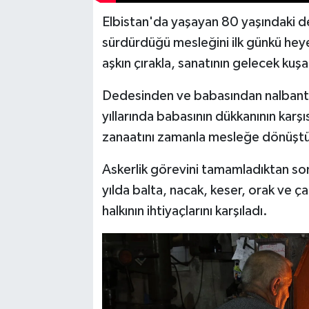
Elbistan'da yaşayan 80 yaşındaki de
sürdürdüğü mesleğini ilk günkü heye
aşkın çırakla, sanatının gelecek kuşa
Dedesinden ve babasından nalbantlık
yıllarında babasının dükkanının karşı
zanaatını zamanla mesleğe dönüşt
Askerlik görevini tamamladıktan so
yılda balta, nacak, keser, orak ve ç
halkının ihtiyaçlarını karşıladı.