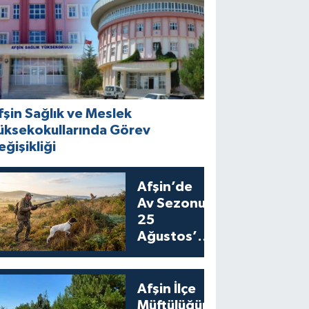
fşin Sağlık ve Meslek
üksekokullarında Görev
eğişikliği
Afşin’de
Av Sezonu
25
Ağustos’ta
Bıldırcın
Avıyla
Açılıyor
Afşin İlçe
Müftülüğünden