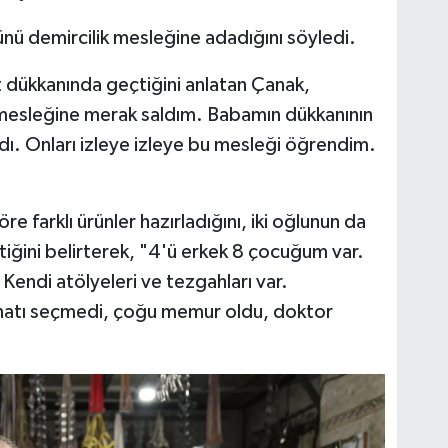
ü demircilik mesleğine adadığını söyledi.
nt dükkanında geçtiğini anlatan Çanak,
 mesleğine merak saldım. Babamın dükkanının
dı. Onları izleye izleye bu mesleği öğrendim.
re farklı ürünler hazırladığını, iki oğlunun da
çtiğini belirterek, "4'ü erkek 8 çocuğum var.
Kendi atölyeleri ve tezgahları var.
sanatı seçmedi, çoğu memur oldu, doktor