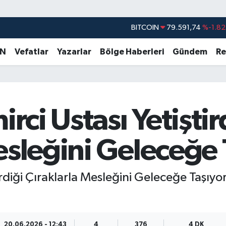
DOLAR
45,43620
%0.02
EURO
53,38690
%0.19
AN
Vefatlar
Yazarlar
Bölge Haberleri
Gündem
Re
STERLİN
61,60380
%0.18
G.ALTIN
6862,09000
%0.19
BİST100
14.598,00
%0
irci Ustası Yetiştir
BITCOIN
79.591,74
%-1.82
esleğini Geleceğe 
tirdiği Çıraklarla Mesleğini Geleceğe Taşıyo
20.06.2026 - 12:43
4
376
4 DK