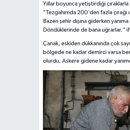
Yıllar boyunca yetiştirdiği çıraklar
"Tezgahımda 200'den fazla çırağı ust
Bazen şehir dışına giderken yanıma gel
Döndüklerinde de bana uğrarlar." ifa
Çanak, eskiden dükkanında çok sayıd
bölgede ne kadar demirci varsa ben
olurdu. Askere gidene kadar yanımda