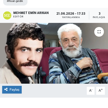
#Ihsan gedik
MEHMET EMIN ARIKAN
21.06.2026 - 17:33
3
EDITÖR
YAYINLANMA
PAYLAŞIM
Paylaş
-
+
A
A