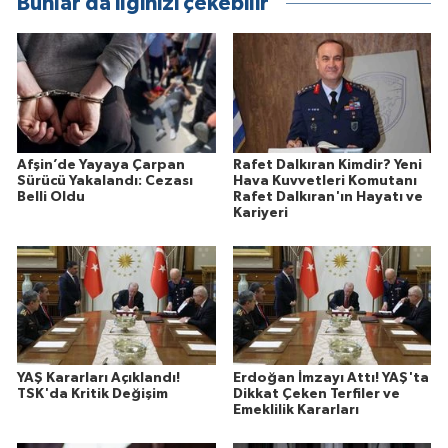
Bunlar da ilginizi çekebilir
Afşin’de Yayaya Çarpan
Rafet Dalkıran Kimdir? Yeni
Sürücü Yakalandı: Cezası
Hava Kuvvetleri Komutanı
Belli Oldu
Rafet Dalkıran'ın Hayatı ve
Kariyeri
YAŞ Kararları Açıklandı!
Erdoğan İmzayı Attı! YAŞ'ta
TSK'da Kritik Değişim
Dikkat Çeken Terfiler ve
Emeklilik Kararları