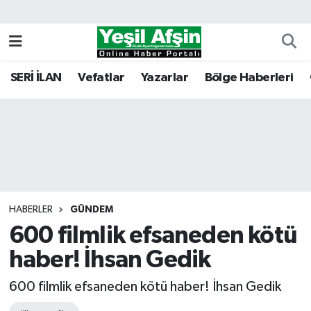
Vefatlar
Kahramanmaraş Nöbetçi Eczaneler
SERİ İLAN
Vefatlar
Yazarlar
Bölge Haberleri
Kahramanmaraş Hava Durumu
Kahramanmaraş Namaz Vakitleri
Kahramanmaraş Trafik Yoğunluk Haritası
Süper Lig Puan Durumu ve Fikstür
HABERLER
GÜNDEM
600 filmlik efsaneden kötü
Tüm Manşetler
haber! İhsan Gedik
Son Dakika Haberleri
600 filmlik efsaneden kötü haber! İhsan Gedik
Haber Arşivi