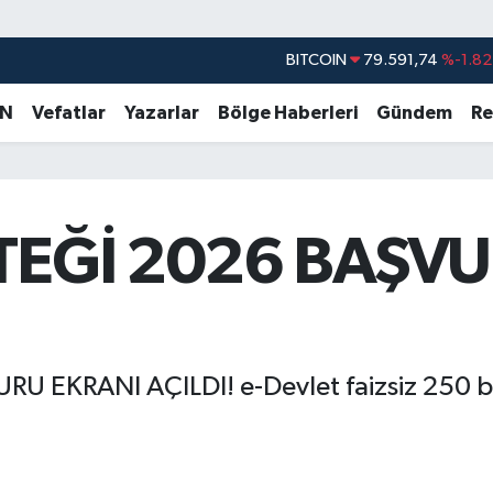
DOLAR
45,43620
%0.02
EURO
53,38690
%0.19
AN
Vefatlar
Yazarlar
Bölge Haberleri
Gündem
Re
STERLİN
61,60380
%0.18
G.ALTIN
6862,09000
%0.19
BİST100
14.598,00
%0
STEĞİ 2026 BAŞV
BITCOIN
79.591,74
%-1.82
 EKRANI AÇILDI! e-Devlet faizsiz 250 bin 