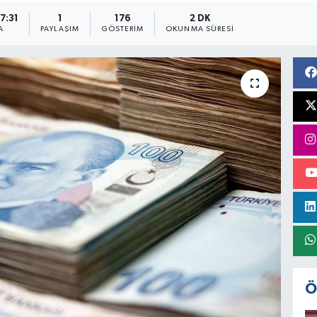
17:31
1
176
2 DK
A
PAYLAŞIM
GÖSTERIM
OKUNMA SÜRESI
Ö