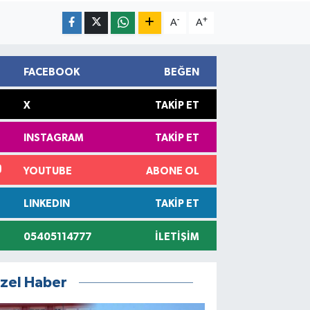
-
+
A
A
FACEBOOK
BEĞEN
X
TAKIP ET
INSTAGRAM
TAKIP ET
YOUTUBE
ABONE OL
LINKEDIN
TAKIP ET
05405114777
İLETIŞIM
zel Haber