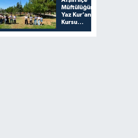
Afşin İlçe
Müftülüğünden
Yaz Kur’an
Kursu
Öğrencilerine
Moral Etkinliği