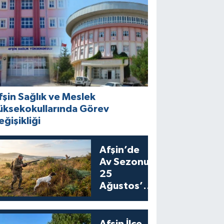
fşin Sağlık ve Meslek
üksekokullarında Görev
eğişikliği
Afşin’de
Av Sezonu
25
Ağustos’ta
Bıldırcın
Avıyla
Açılıyor