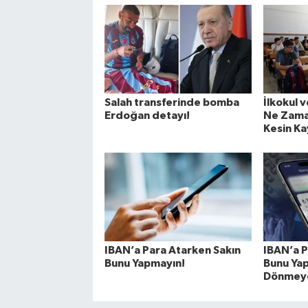
Salah transferinde bomba
İlkokul v
Erdoğan detayı!
Ne Zama
Kesin Kay
IBAN’a Para Atarken Sakın
IBAN’a P
Bunu Yapmayın!
Bunu Yap
Dönmeye