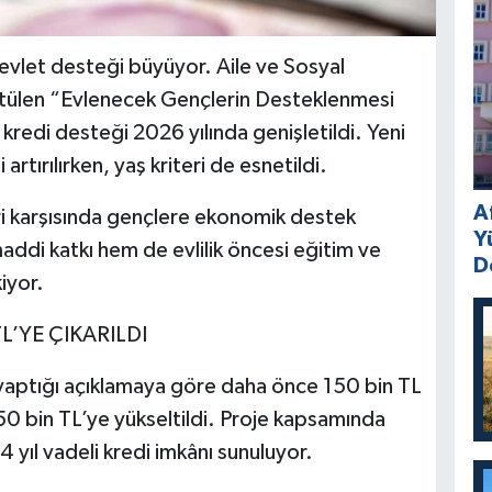
 devlet desteği büyüyor. Aile ve Sosyal
ütülen “Evlenecek Gençlerin Desteklenmesi
kredi desteği 2026 yılında genişletildi. Yeni
artırılırken, yaş kriteri de esnetildi.
A
i karşısında gençlere ekonomik destek
Y
ddi katkı hem de evlilik öncesi eğitim ve
D
iyor.
TL’YE ÇIKARILDI
aptığı açıklamaya göre daha önce 150 bin TL
i 250 bin TL’ye yükseltildi. Proje kapsamında
4 yıl vadeli kredi imkânı sunuluyor.