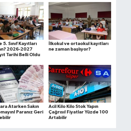
e 5. Sınıf Kayıtları
İlkokul ve ortaokul kayıtları
n? 2026-2027
ne zaman başlıyor?
ıt Tarihi Belli Oldu
ara Atarken Sakın
Acil Kilo Kilo Stok Yapın
mayın! Paranız Geri
Çağrısı! Fiyatlar Yüzde 100
bilir
Artabilir