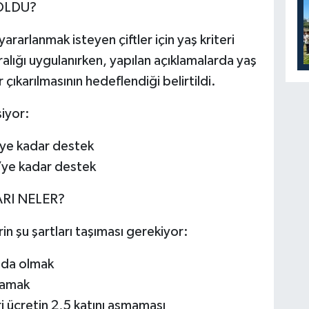
 OLDU?
arlanmak isteyen çiftler için yaş kriteri
alığı uygulanırken, yapılan açıklamalarda yaş
 çıkarılmasının hedeflendiği belirtildi.
şiyor:
L’ye kadar destek
L’ye kadar destek
ARI NELER?
in şu şartları taşıması gerekiyor:
ında olmak
mamak
ri ücretin 2,5 katını aşmaması