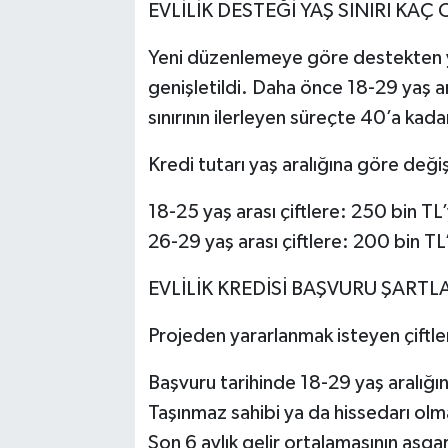
EVLİLİK DESTEĞİ YAŞ SINIRI KAÇ
Yeni düzenlemeye göre destekten yar
genişletildi. Daha önce 18-29 yaş ar
sınırının ilerleyen süreçte 40’a kadar
Kredi tutarı yaş aralığına göre deği
18-25 yaş arası çiftlere: 250 bin T
26-29 yaş arası çiftlere: 200 bin T
EVLİLİK KREDİSİ BAŞVURU ŞARTL
Projeden yararlanmak isteyen çiftler
Başvuru tarihinde 18-29 yaş aralığ
Taşınmaz sahibi ya da hissedarı ol
Son 6 aylık gelir ortalamasının asga