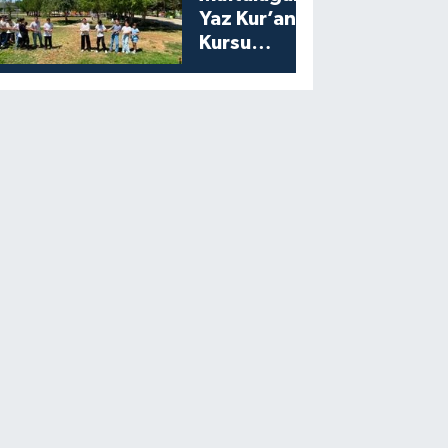
Yaz Kur’an
Kursu
Öğrencilerine
Moral Etkinliği