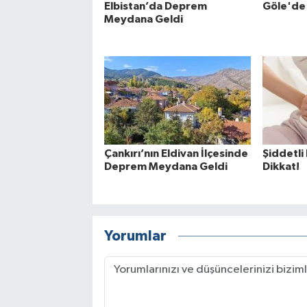
Elbistan’da Deprem
Göle'de
Meydana Geldi
Çankırı’nın Eldivan İlçesinde
Şiddetli
Deprem Meydana Geldi
Dikkat!
Yorumlar