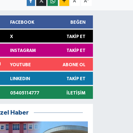
A
A
FACEBOOK
BEĞEN
X
TAKIP ET
INSTAGRAM
TAKIP ET
YOUTUBE
ABONE OL
LINKEDIN
TAKIP ET
05405114777
İLETIŞIM
zel Haber