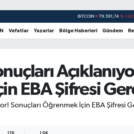
DOLAR
45,43620
%0.02
EURO
53,38690
%0.19
AN
Vefatlar
Yazarlar
Bölge Haberleri
Gündem
Re
STERLİN
61,60380
%0.18
G.ALTIN
6862,09000
%0.19
BİST100
14.598,00
%0
uçları Açıklanıyo
BITCOIN
79.591,74
%-1.82
in EBA Şifresi Ge
or! Sonuçları Öğrenmek İçin EBA Şifresi 
170
1 DK