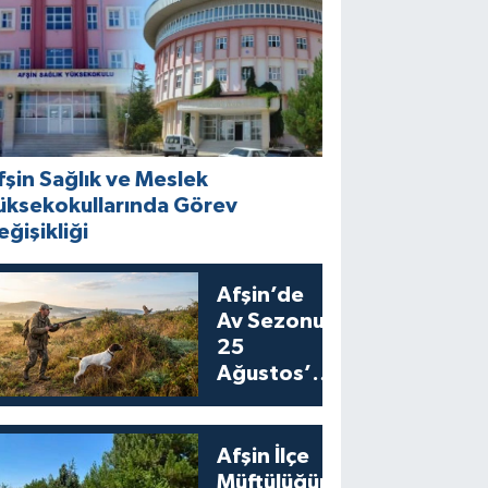
fşin Sağlık ve Meslek
üksekokullarında Görev
eğişikliği
Afşin’de
Av Sezonu
25
Ağustos’ta
Bıldırcın
Avıyla
Açılıyor
Afşin İlçe
Müftülüğünden