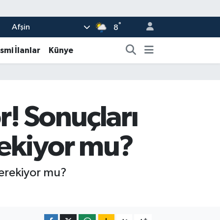
°
Afşin
8
smi İlanlar
Künye
r! Sonuçları
rekiyor mu?
Gerekiyor mu?
-
+