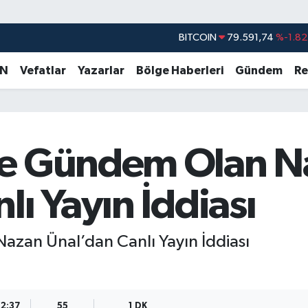
BITCOIN
79.591,74
%-1.82
DOLAR
45,43620
%0.02
EURO
53,38690
%0.19
AN
Vefatlar
Yazarlar
Bölge Haberleri
Gündem
Re
STERLİN
61,60380
%0.18
G.ALTIN
6862,09000
%0.19
BİST100
14.598,00
%0
le Gündem Olan N
lı Yayın İddiası
zan Ünal’dan Canlı Yayın İddiası
12:37
55
1 DK