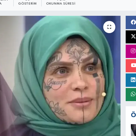
A
GÖSTERIM
OKUNMA SÜRESI
Ö