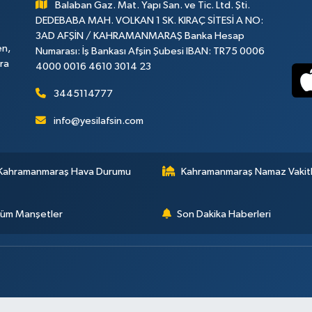
Balaban Gaz. Mat. Yapı San. ve Tic. Ltd. Şti.
DEDEBABA MAH. VOLKAN 1 SK. KIRAÇ SİTESİ A NO:
3AD AFŞİN / KAHRAMANMARAŞ Banka Hesap
en,
Numarası: İş Bankası Afşin Şubesi IBAN: TR75 0006
ara
4000 0016 4610 3014 23
3445114777
info@yesilafsin.com
Kahramanmaraş Hava Durumu
Kahramanmaraş Namaz Vakitl
üm Manşetler
Son Dakika Haberleri