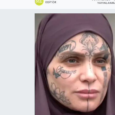
EDITÖR
YAYINLANM