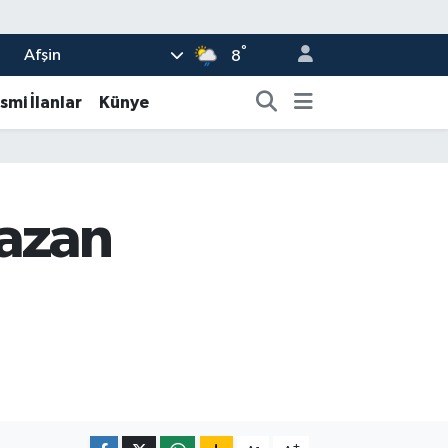
°
Afşin
8
smi İlanlar
Künye
azan
-
+