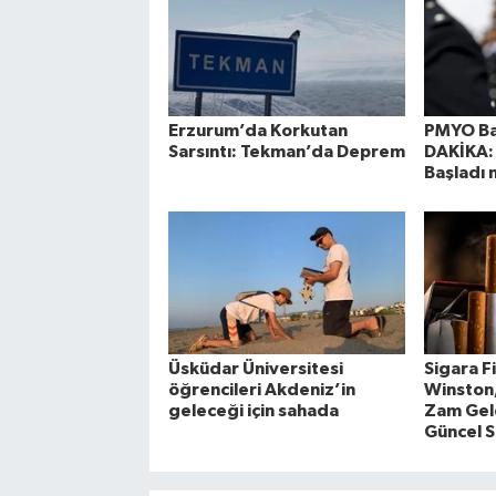
Erzurum’da Korkutan
PMYO Ba
Sarsıntı: Tekman’da Deprem
DAKİKA: 
Başladı 
Üsküdar Üniversitesi
Sigara F
öğrencileri Akdeniz’in
Winston
geleceği için sahada
Zam Gel
Güncel S