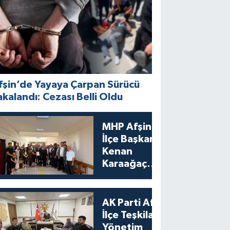
fşin’de Yayaya Çarpan Sürücü
akalandı: Cezası Belli Oldu
MHP Afşin
İlçe Başkanı
Kenan
Karaağaç
Mazbatasını
Aldı
AK Parti Afşin
İlçe Teşkilatı
Yönetim