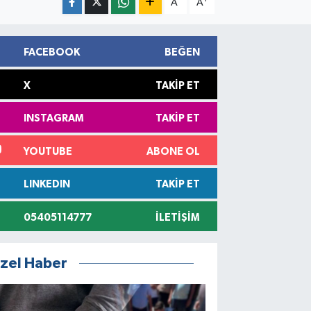
A
A
FACEBOOK
BEĞEN
X
TAKIP ET
INSTAGRAM
TAKIP ET
YOUTUBE
ABONE OL
LINKEDIN
TAKIP ET
05405114777
İLETIŞIM
zel Haber