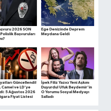
şvuru 2026 SON
Ege Denizinde Deprem
Polislik Başvuruları
Meydana Geldi
mı?
iyatları Güncellendi!
İpek Filiz Yazıcı Yeni Aşkını
, Camel ve LD'ye
Duyurdu! Ufuk Beydemir'in
di: 5 Ağustos 2026
O Yorumu Sosyal Medyayı
igara Fiyat Listesi
Salladı