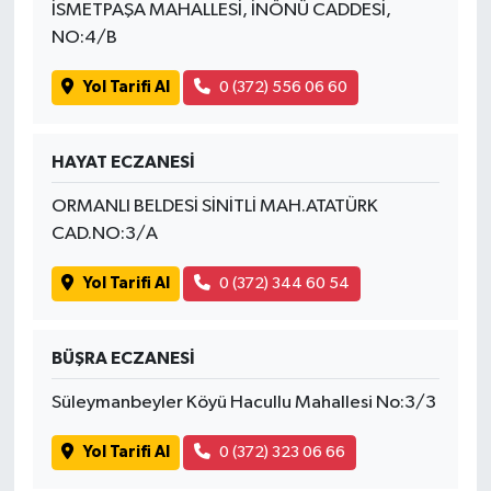
İSMETPAŞA MAHALLESİ, İNÖNÜ CADDESİ,
NO:4/B
Yol Tarifi Al
0 (372) 556 06 60
HAYAT ECZANESİ
ORMANLI BELDESİ SİNİTLİ MAH.ATATÜRK
CAD.NO:3/A
Yol Tarifi Al
0 (372) 344 60 54
BÜŞRA ECZANESİ
Süleymanbeyler Köyü Hacullu Mahallesi No:3/3
Yol Tarifi Al
0 (372) 323 06 66