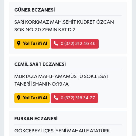
GÜNER ECZANESİ
SARI KORKMAZ MAH.ŞEHİT KUDRET ÖZCAN
SOK.NO:20 ZEMİN KAT D:2
Yol Tarifi Al
0 (372) 312 46 46
CEMİL SART ECZANESİ
MURTAZA MAH.HAMAMÜSTÜ SOK.İ.ESAT
TANERİ İŞHANI NO:19/A
Yol Tarifi Al
0 (372) 316 34 77
FURKAN ECZANESİ
GÖKÇEBEY İLÇESİ YENİ MAHALLE ATATÜRK