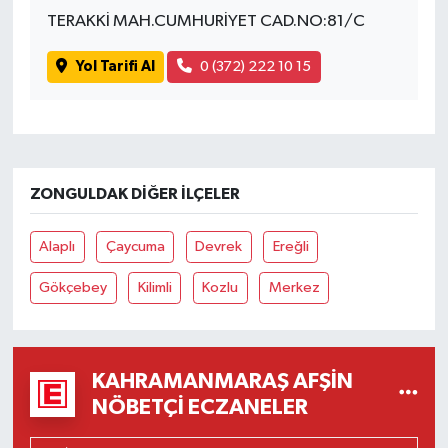
TERAKKİ MAH.CUMHURİYET CAD.NO:81/C
Yol Tarifi Al
0 (372) 222 10 15
ZONGULDAK DIĞER İLÇELER
Alaplı
Çaycuma
Devrek
Ereğli
Gökçebey
Kilimli
Kozlu
Merkez
KAHRAMANMARAŞ AFŞIN
NÖBETÇI ECZANELER