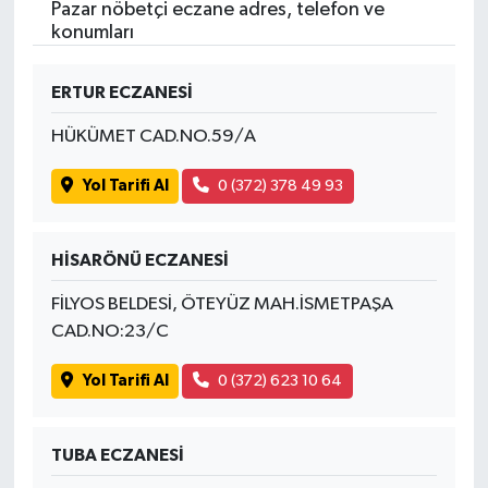
Pazar nöbetçi eczane adres, telefon ve
konumları
ERTUR ECZANESİ
HÜKÜMET CAD.NO.59/A
Yol Tarifi Al
0 (372) 378 49 93
HİSARÖNÜ ECZANESİ
FİLYOS BELDESİ, ÖTEYÜZ MAH.İSMETPAŞA
CAD.NO:23/C
Yol Tarifi Al
0 (372) 623 10 64
TUBA ECZANESİ