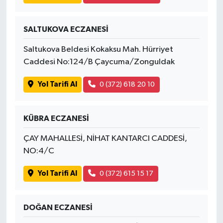
SALTUKOVA ECZANESİ
Saltukova Beldesi Kokaksu Mah. Hürriyet
Caddesi No:124/B Çaycuma/Zonguldak
Yol Tarifi Al
0 (372) 618 20 10
KÜBRA ECZANESİ
ÇAY MAHALLESİ, NİHAT KANTARCI CADDESİ,
NO:4/C
Yol Tarifi Al
0 (372) 615 15 17
DOĞAN ECZANESİ