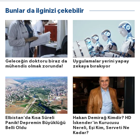
Bunlar da ilginizi çekebilir
Geleceğin doktoru biraz da
Uygulamalar yerini yapay
mühendis olmak zorunda!
zekaya bırakıyor
Elbistan’da Kısa Süreli
Hakan Demirağ Kimdir? HD
Panik! Depremin Büyüklüğü
İskender'in Kurucusu
Belli Oldu
Nereli, Eşi Kim, Serveti Ne
Kadar?