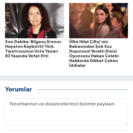
Son Dakika: Bilgesu Erenus
Ülkü Hilal Çiftçi'nin
Hayatını Kaybetti! Türk
Babasından Şok Suç
Tiyatrosunun Usta Yazarı
Duyurusu! Yeraltı Dizisi
83 Yaşında Vefat Etti
Oyuncusu Hakan Çelebi
Hakkında Dikkat Çeken
İddialar
Yorumlar