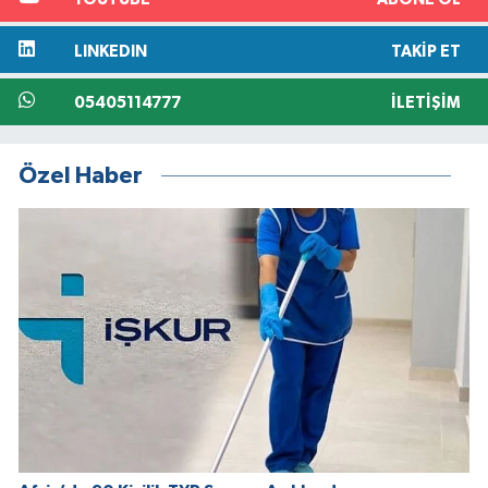
LINKEDIN
TAKIP ET
05405114777
İLETIŞIM
Özel Haber