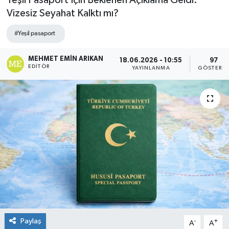
Yeşil Pasaport İçin Beklenen Açıklama Geldi:
Vizesiz Seyahat Kalktı mı?
#Yeşil pasaport
MEHMET EMIN ARIKAN
18.06.2026 - 10:55
97
EDITÖR
YAYINLANMA
GÖSTERIM
Paylaş
-
+
A
A