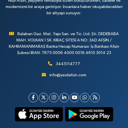
Yeşil Afşin, yepyeni temasıyla sizleri buluştururken, sadelik ve
modernizmi bir araya getiriyor. İnsanlara haber okuyabilecekleri
bir altyapı sunuyor.
Balaban Gaz. Mat. Yapı San. ve Tic. Ltd. Şti. DEDEBABA
MAH. VOLKAN 1 SK. KIRAÇ SİTESİ A NO: 3AD AFŞİN /
KAHRAMANMARAŞ Banka Hesap Numarası: İş Bankası Afşin
Şubesi IBAN: TR75 0006 4000 0016 4610 3014 23
3445114777
info@yesilafsin.com