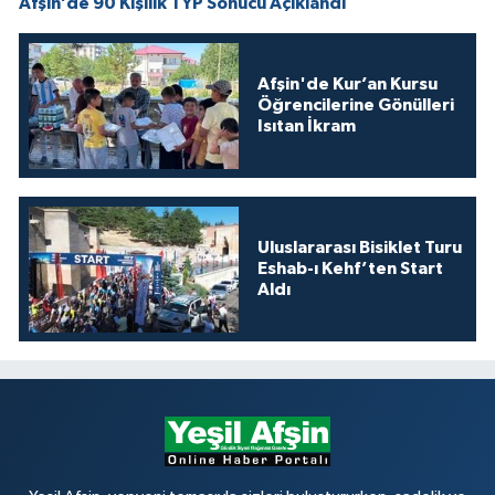
Afşin’de 90 Kişilik TYP Sonucu Açıklandı
Afşin'de Kur’an Kursu
Öğrencilerine Gönülleri
Isıtan İkram
Uluslararası Bisiklet Turu
Eshab-ı Kehf’ten Start
Aldı