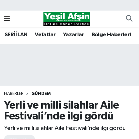
Vefatlar
Kahramanmaraş Nöbetçi Eczaneler
SERİ İLAN
Vefatlar
Yazarlar
Bölge Haberleri
Kahramanmaraş Hava Durumu
Kahramanmaraş Namaz Vakitleri
Kahramanmaraş Trafik Yoğunluk Haritası
Süper Lig Puan Durumu ve Fikstür
HABERLER
GÜNDEM
Yerli ve milli silahlar Aile
Tüm Manşetler
Festivali’nde ilgi gördü
Son Dakika Haberleri
Yerli ve milli silahlar Aile Festivali’nde ilgi gördü
Haber Arşivi