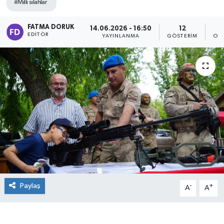
#Milli silahlar
FATMA DORUK
14.06.2026 - 16:50
12
EDITÖR
YAYINLANMA
GÖSTERIM
OK
Paylaş
-
+
A
A