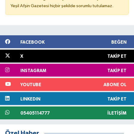
Yeşil Afşin Gazetesi hiçbir şekilde sorumlu tutulamaz.
FACEBOOK
BEĞEN
X
TAKIP ET
INSTAGRAM
TAKIP ET
YOUTUBE
ABONE OL
LINKEDIN
TAKIP ET
05405114777
İLETIŞIM
Özel Haber