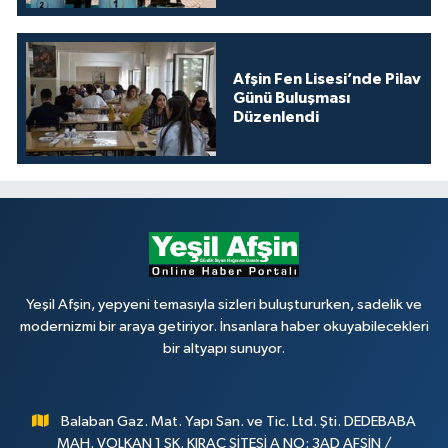
Afşin Fen Lisesi’nde Pilav
Günü Buluşması
Düzenlendi
Yeşil Afşin, yepyeni temasıyla sizleri buluştururken, sadelik ve
modernizmi bir araya getiriyor. İnsanlara haber okuyabilecekleri
bir altyapı sunuyor.
Balaban Gaz. Mat. Yapı San. ve Tic. Ltd. Şti. DEDEBABA
MAH. VOLKAN 1 SK. KIRAÇ SİTESİ A NO: 3AD AFŞİN /