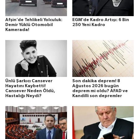
Afşin’de Tehlikeli Yolculuk:
EGM’de Kadro Artışı: 6 Bin
Demir Yüklü Otomobil
250 Yeni Kadro
Kamerada!
Ünlü Şarkıcı Cansever
Son dakika deprem! 8
Hayatını Kaybetti!
Ağustos 2026 bugün
Cansever Neden Öldü,
deprem mi oldu? AFAD ve
Hastalığı Neydi?
Kandilli son depremler