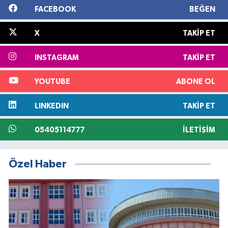
FACEBOOK
BEĞEN
X
TAKIP ET
INSTAGRAM
TAKIP ET
YOUTUBE
ABONE OL
LINKEDIN
TAKIP ET
05405114777
İLETIŞIM
Özel Haber