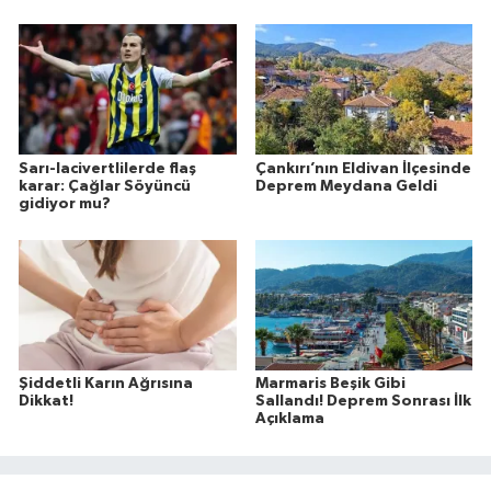
Sarı-lacivertlilerde flaş
Çankırı’nın Eldivan İlçesinde
karar: Çağlar Söyüncü
Deprem Meydana Geldi
gidiyor mu?
Şiddetli Karın Ağrısına
Marmaris Beşik Gibi
Dikkat!
Sallandı! Deprem Sonrası İlk
Açıklama