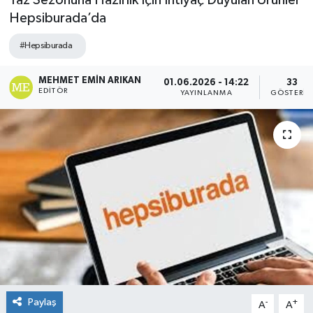
Yaz Sezonuna Hazırlık İçin İhtiyaç Duyulan Ürünler
Hepsiburada’da
#Hepsiburada
MEHMET EMIN ARIKAN
01.06.2026 - 14:22
33
EDITÖR
YAYINLANMA
GÖSTERIM
Paylaş
-
+
A
A