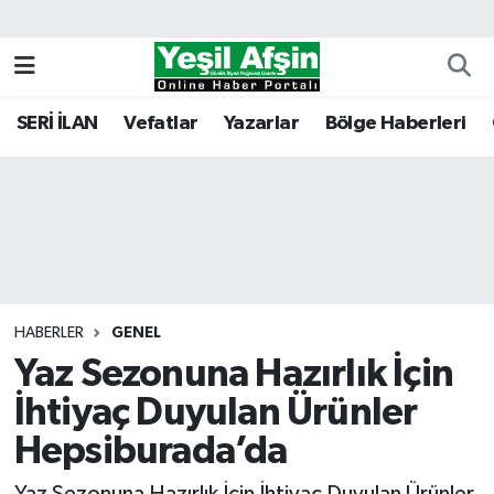
Vefatlar
Kahramanmaraş Nöbetçi Eczaneler
SERİ İLAN
Vefatlar
Yazarlar
Bölge Haberleri
Kahramanmaraş Hava Durumu
Kahramanmaraş Namaz Vakitleri
Kahramanmaraş Trafik Yoğunluk Haritası
Süper Lig Puan Durumu ve Fikstür
HABERLER
GENEL
Yaz Sezonuna Hazırlık İçin
Tüm Manşetler
İhtiyaç Duyulan Ürünler
Son Dakika Haberleri
Hepsiburada’da
Haber Arşivi