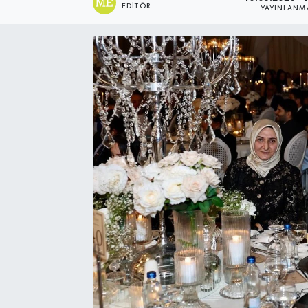
EDITÖR
YAYINLANM