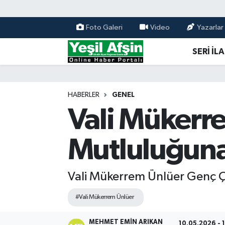
Foto Galeri
Video
Yazarlar
Vefatlar
Kahramanmaraş Nöbetçi Eczaneler
SERİ İL
Kahramanmaraş Hava Durumu
Kahramanmaraş Namaz Vakitleri
HABERLER
GENEL
Vali Mükerre
Kahramanmaraş Trafik Yoğunluk Haritası
Mutluluğuna
Süper Lig Puan Durumu ve Fikstür
Tüm Manşetler
Vali Mükerrem Ünlüer Genç Ç
Son Dakika Haberleri
#Vali Mükerrem Ünlüer
Haber Arşivi
MEHMET EMIN ARIKAN
10.05.2026 - 