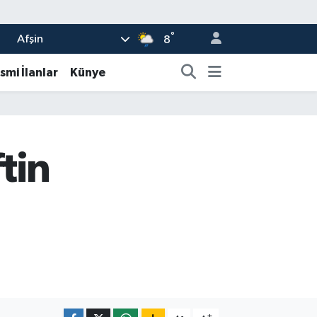
°
Afşin
8
smi İlanlar
Künye
tin
-
+