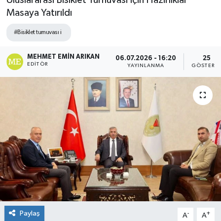
Uluslararası Bisiklet Turnuvası İçin Hazırlıklar
Masaya Yatırıldı
#Bisiklet turnuvası i
MEHMET EMIN ARIKAN
06.07.2026 - 16:20
25
EDITÖR
YAYINLANMA
GÖSTERI
Paylaş
-
+
A
A