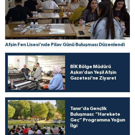
Afşin Fen Lisesi’nde Pilav Günü Buluşması Düzenlendi
BİK Bölge Müdürü
Aşkın’dan Yeşil Afşin
Gazetesi’ne Ziyaret
Tanır’da Gençlik
Buluşması: “Harekete
Geç” Programına Yoğun
İlgi