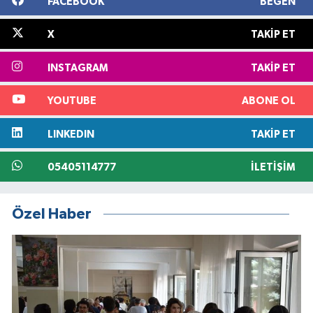
FACEBOOK
BEĞEN
X
TAKIP ET
INSTAGRAM
TAKIP ET
YOUTUBE
ABONE OL
LINKEDIN
TAKIP ET
05405114777
İLETIŞIM
Özel Haber