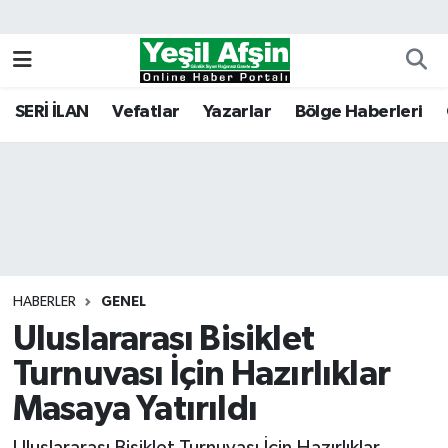
Vefatlar
Kahramanmaraş Nöbetçi Eczaneler
SERİ İLAN
Vefatlar
Yazarlar
Bölge Haberleri
Kahramanmaraş Hava Durumu
Kahramanmaraş Namaz Vakitleri
Kahramanmaraş Trafik Yoğunluk Haritası
Süper Lig Puan Durumu ve Fikstür
HABERLER
GENEL
Uluslararası Bisiklet
Tüm Manşetler
Turnuvası İçin Hazırlıklar
Son Dakika Haberleri
Masaya Yatırıldı
Haber Arşivi