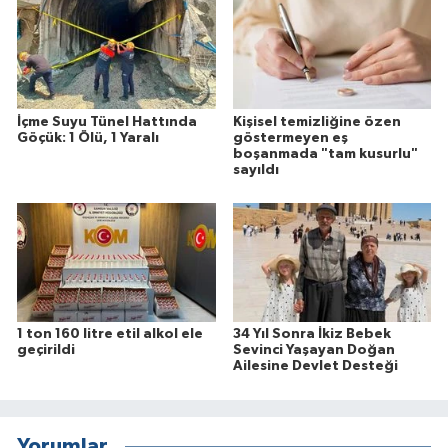
İçme Suyu Tünel Hattında
Kişisel temizliğine özen
Göçük: 1 Ölü, 1 Yaralı
göstermeyen eş
boşanmada "tam kusurlu"
sayıldı
1 ton 160 litre etil alkol ele
34 Yıl Sonra İkiz Bebek
geçirildi
Sevinci Yaşayan Doğan
Ailesine Devlet Desteği
Yorumlar