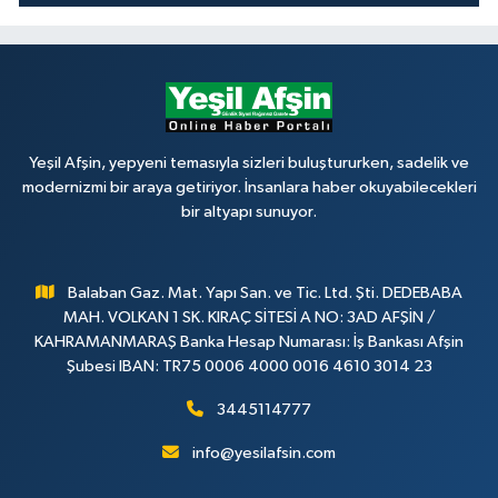
Yeşil Afşin, yepyeni temasıyla sizleri buluştururken, sadelik ve
modernizmi bir araya getiriyor. İnsanlara haber okuyabilecekleri
bir altyapı sunuyor.
Balaban Gaz. Mat. Yapı San. ve Tic. Ltd. Şti. DEDEBABA
MAH. VOLKAN 1 SK. KIRAÇ SİTESİ A NO: 3AD AFŞİN /
KAHRAMANMARAŞ Banka Hesap Numarası: İş Bankası Afşin
Şubesi IBAN: TR75 0006 4000 0016 4610 3014 23
3445114777
info@yesilafsin.com