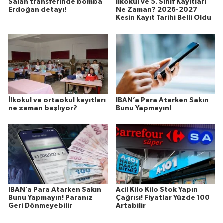
Salah transferinde bomba
İlkokul ve 5. Sınıf Kayıtları
Erdoğan detayı!
Ne Zaman? 2026-2027
Kesin Kayıt Tarihi Belli Oldu
İlkokul ve ortaokul kayıtları
IBAN’a Para Atarken Sakın
ne zaman başlıyor?
Bunu Yapmayın!
IBAN’a Para Atarken Sakın
Acil Kilo Kilo Stok Yapın
Bunu Yapmayın! Paranız
Çağrısı! Fiyatlar Yüzde 100
Geri Dönmeyebilir
Artabilir