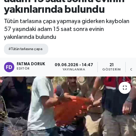
yakınlarında bulundu
Tütün tarlasına çapa yapmaya giderken kaybolan
57 yaşındaki adam 15 saat sonra evinin
yakınlarında bulundu
#Tütün tarlasına çapa
FATMA DORUK
09.06.2026 - 14:47
21
EDITÖR
YAYINLANMA
GÖSTERIM
OK