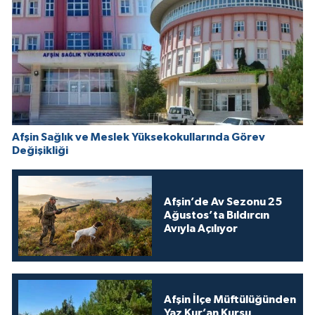
Afşin Sağlık ve Meslek Yüksekokullarında Görev
Değişikliği
Afşin’de Av Sezonu 25
Ağustos’ta Bıldırcın
Avıyla Açılıyor
Afşin İlçe Müftülüğünden
Yaz Kur’an Kursu