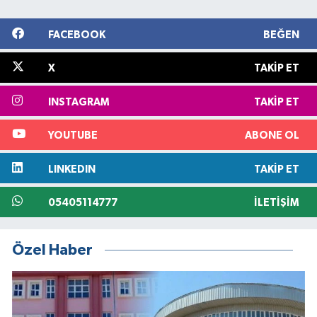
FACEBOOK
BEĞEN
X
TAKIP ET
INSTAGRAM
TAKIP ET
YOUTUBE
ABONE OL
LINKEDIN
TAKIP ET
05405114777
İLETIŞIM
Özel Haber