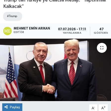
Trump’tan Türkiye’ye Caatsa Mesajı: “Yaptırımlar
Kalkacak”
#Trump
MEHMET EMIN ARIKAN
07.07.2026 - 17:11
47
EDITÖR
YAYINLANMA
GÖSTERIM
Paylaş
-
+
A
A