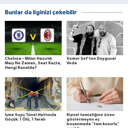
Bunlar da ilginizi çekebilir
Chelsea – Milan Hazırlık
Somer Şef’ten Duygusal
Maçı Ne Zaman, Saat Kaçta,
Veda
Hangi Kanalda?
İçme Suyu Tünel Hattında
Kişisel temizliğine özen
Göçük: 1 Ölü, 1 Yaralı
göstermeyen eş
boşanmada "tam kusurlu"