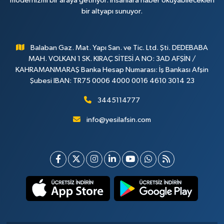
modernizmi bir araya getiriyor. İnsanlara haber okuyabilecekleri
bir altyapı sunuyor.
Balaban Gaz. Mat. Yapı San. ve Tic. Ltd. Şti. DEDEBABA
MAH. VOLKAN 1 SK. KIRAÇ SİTESİ A NO: 3AD AFŞİN /
KAHRAMANMARAŞ Banka Hesap Numarası: İş Bankası Afşin
Şubesi IBAN: TR75 0006 4000 0016 4610 3014 23
3445114777
info@yesilafsin.com