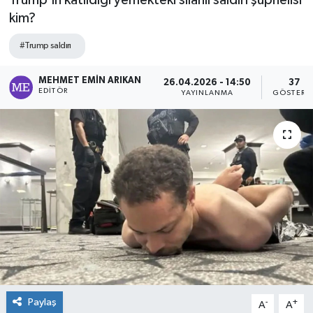
Trump'ın katıldığı yemekteki silahlı saldırı şüphelisi
kim?
#Trump saldırı
MEHMET EMIN ARIKAN
26.04.2026 - 14:50
37
EDITÖR
YAYINLANMA
GÖSTERI
Paylaş
-
+
A
A