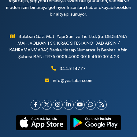
Yeşil Afşin, yepyeni temasıyla sizleri buluştururken, sadelik ve
modernizmi bir araya getiriyor. İnsanlara haber okuyabilecekleri
bir altyapı sunuyor.
Balaban Gaz. Mat. Yapı San. ve Tic. Ltd. Şti. DEDEBABA
MAH. VOLKAN 1 SK. KIRAÇ SİTESİ A NO: 3AD AFŞİN /
KAHRAMANMARAŞ Banka Hesap Numarası: İş Bankası Afşin
Şubesi IBAN: TR75 0006 4000 0016 4610 3014 23
3445114777
info@yesilafsin.com