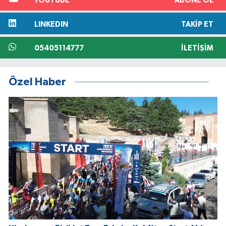
YOUTUBE
ABONE OL
LINKEDIN
TAKIP ET
05405114777
İLETIŞIM
Özel Haber