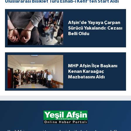
Uluslararası Bisiklet Turu Eshab-ı Kehf’ten Start Aldı
Afşin’de Yayaya Çarpan
Sürücü Yakalandı: Cezası
Belli Oldu
MHP Afşin İlçe Başkanı
Kenan Karaağaç
Mazbatasını Aldı