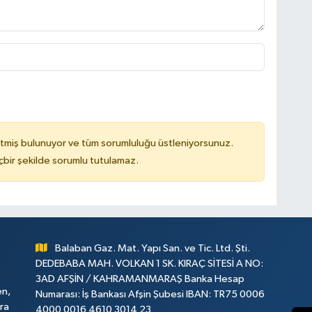
tmiş bulunuyor ve tüm sorumluluğu üstleniyorsunuz.
çbir şekilde sorumlu tutulamaz.
Balaban Gaz. Mat. Yapı San. ve Tic. Ltd. Şti.
DEDEBABA MAH. VOLKAN 1 SK. KIRAÇ SİTESİ A NO:
3AD AFŞİN / KAHRAMANMARAŞ Banka Hesap
en,
Numarası: İş Bankası Afşin Şubesi IBAN: TR75 0006
ara
4000 0016 4610 3014 23