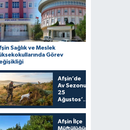
fşin Sağlık ve Meslek
üksekokullarında Görev
eğişikliği
Afşin’de
Av Sezonu
25
Ağustos’ta
Bıldırcın
Avıyla
Açılıyor
Afşin İlçe
Müftülüğünden