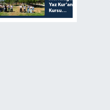
Yaz Kur’an
Kursu
Öğrencilerine
Moral Etkinliği