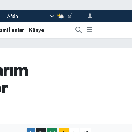
°
Afşin
8
smi İlanlar
Künye
arım
or
-
+