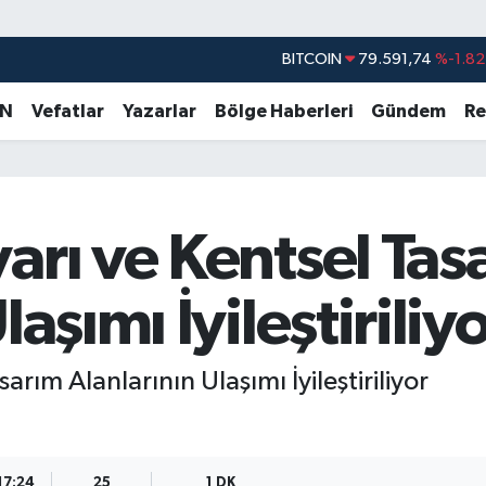
BITCOIN
79.591,74
%-1.82
DOLAR
45,43620
%0.02
EURO
53,38690
%0.19
AN
Vefatlar
Yazarlar
Bölge Haberleri
Gündem
Re
STERLİN
61,60380
%0.18
G.ALTIN
6862,09000
%0.19
BİST100
14.598,00
%0
arı ve Kentsel Tas
laşımı İyileştiriliy
arım Alanlarının Ulaşımı İyileştiriliyor
17:24
25
1 DK