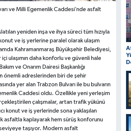
arı ve Milli Egemenlik Caddesi’nde asfalt
tılan yeniden inşa ve ihya süreci tüm hızıyla
onut ve iş yerlerine paralel olarak ulaşım
A
apsamda Kahramanmaraş Büyükşehir Belediyesi,
Y
r içi ulaşımın daha konforlu ve güvenli hale
D
 Bakım ve Onarım Dairesi Başkanlığı
n önemli adreslerinden biri de şehir
rasında yer alan Trabzon Bulvarı ile bu bulvarın
emenlik Caddesi oldu. Özellikle yeni yerleşim
çekleştirilen çalışmalar, artan trafik yükünü
ıcı konut ve iş yerlerinde sona yaklaşılan
ak asfaltla kaplayarak hem sürüş konforunu
 seviyeye taşıyor. Modern asfalt