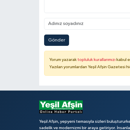
Gönder
Yorum yazarak
topluluk kurallarımızı
kabul e
Yazılan yorumlardan Yeşil Afşin Gazetesi hi
Yeşil Afşin, yepyeni temasıyla sizleri buluştururk
sadelik ve modernizmi bir araya getiriyor. İnsanl