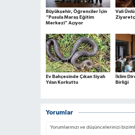
Büyükşehir, Öğrenciler İçin
Vali Ün
“Pusula Maraş Eğitim
Ziyaretçi
Merkezi” Açıyor
Ev Bahçesinde Çıkan Siyah
İklim Dir
Yılan Korkuttu
Birliği
Yorumlar