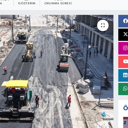
MA
GÖSTERIM
OKUNMA SÜRESI
Ö