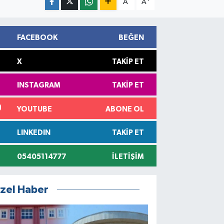
A
A
FACEBOOK
BEĞEN
X
TAKIP ET
INSTAGRAM
TAKIP ET
YOUTUBE
ABONE OL
LINKEDIN
TAKIP ET
05405114777
İLETIŞIM
zel Haber