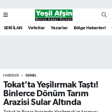
Vefatlar
Kahramanmaraş Nöbetçi Eczaneler
SERİ İLAN
Vefatlar
Yazarlar
Bölge Haberleri
Kahramanmaraş Hava Durumu
Kahramanmaraş Namaz Vakitleri
Kahramanmaraş Trafik Yoğunluk Haritası
Süper Lig Puan Durumu ve Fikstür
HABERLER
GENEL
Tokat’ta Yeşilırmak Taştı!
Tüm Manşetler
Binlerce Dönüm Tarım
Son Dakika Haberleri
Arazisi Sular Altında
Haber Arşivi