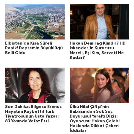
Elbistan’da Kısa Süreli
Hakan Demirağ Kimdir? HD
Panik! Depremin Büyüklüğü
İskender'in Kurucusu
Belli Oldu
Nereli, Eşi Kim, Serveti Ne
Kadar?
Son Dakika: Bilgesu Erenus
Ülkü Hilal Çiftçi'nin
Hayatını Kaybetti! Türk
Babasından Şok Suç
Tiyatrosunun Usta Yazarı
Duyurusu! Yeraltı Dizisi
83 Yaşında Vefat Etti
Oyuncusu Hakan Çelebi
Hakkında Dikkat Çeken
İddialar