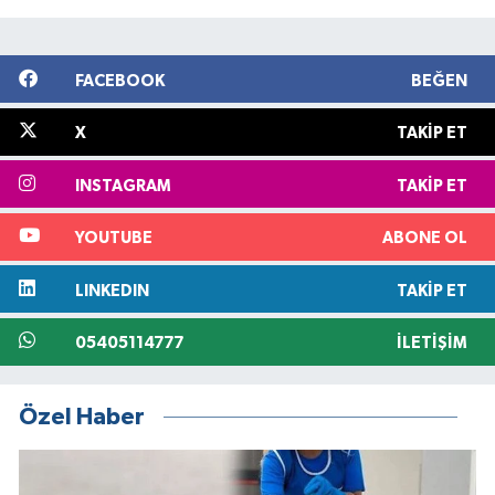
FACEBOOK
BEĞEN
X
TAKIP ET
INSTAGRAM
TAKIP ET
YOUTUBE
ABONE OL
LINKEDIN
TAKIP ET
05405114777
İLETIŞIM
Özel Haber