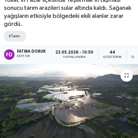
Tokat’ın Pazar ilçesinde Yeşilırmak’ın taşması
sonucu tarım arazileri sular altında kaldı. Sağanak
yağışların etkisiyle bölgedeki ekili alanlar zarar
gördü.
#Tarım
FATMA DORUK
23.05.2026 - 10:50
44
EDITÖR
YAYINLANMA
GÖSTERIM
OK