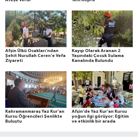
Ateşe Verdi
Yeni Köprü
Afşin Ülkü Ocakları’ndan
Kayıp Olarak Aranan 2
Şehit Nurullah Ceren’e Vefa
Yaşındaki Çocuk Sulama
Ziyareti
Kanalında Bulundu
Kahramanmaraş Yaz Kur’an
Afşin’de Yaz Kur’an Kursu
Kursu Öğrencileri Şenlikte
yoğun ilgi görüyor: Eğitim
Buluştu
ve etkinlik bir arada