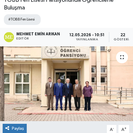
TOBB Fen Lisesi Pansiyonunda Öğrencilerle
Buluşma
#TOBB Fen Lisesi
MEHMET EMIN ARIKAN
12.05.2026 - 10:51
22
EDITÖR
YAYINLANMA
GÖSTERIM
Paylaş
-
+
A
A