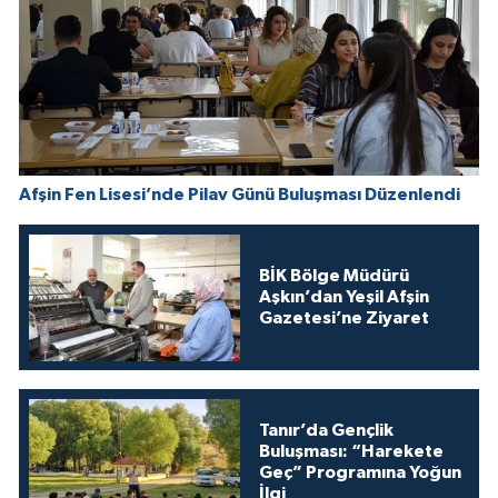
Afşin Fen Lisesi’nde Pilav Günü Buluşması Düzenlendi
BİK Bölge Müdürü
Aşkın’dan Yeşil Afşin
Gazetesi’ne Ziyaret
Tanır’da Gençlik
Buluşması: “Harekete
Geç” Programına Yoğun
İlgi