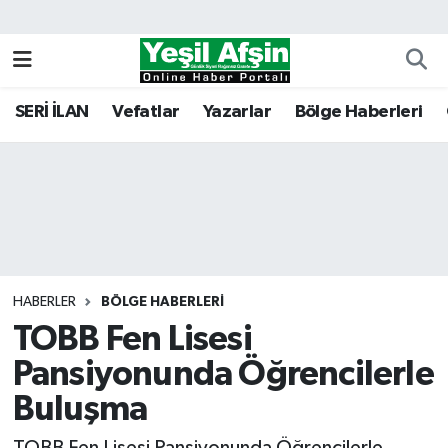
Vefatlar
Kahramanmaraş Nöbetçi Eczaneler
SERİ İLAN
Vefatlar
Yazarlar
Bölge Haberleri
Kahramanmaraş Hava Durumu
Kahramanmaraş Namaz Vakitleri
Kahramanmaraş Trafik Yoğunluk Haritası
Süper Lig Puan Durumu ve Fikstür
HABERLER
BÖLGE HABERLERI
TOBB Fen Lisesi
Tüm Manşetler
Pansiyonunda Öğrencilerle
Son Dakika Haberleri
Buluşma
Haber Arşivi