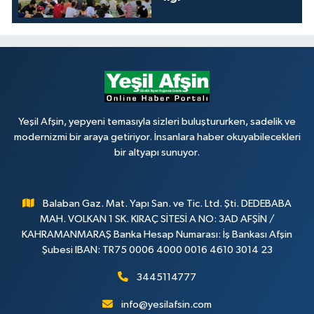
Yeşil Afşin, yepyeni temasıyla sizleri buluştururken, sadelik ve
modernizmi bir araya getiriyor. İnsanlara haber okuyabilecekleri
bir altyapı sunuyor.
Balaban Gaz. Mat. Yapı San. ve Tic. Ltd. Şti. DEDEBABA
MAH. VOLKAN 1 SK. KIRAÇ SİTESİ A NO: 3AD AFŞİN /
KAHRAMANMARAŞ Banka Hesap Numarası: İş Bankası Afşin
Şubesi IBAN: TR75 0006 4000 0016 4610 3014 23
3445114777
info@yesilafsin.com