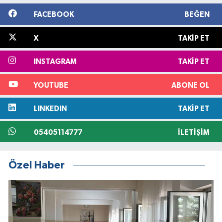
FACEBOOK
BEĞEN
X
TAKIP ET
INSTAGRAM
TAKIP ET
YOUTUBE
ABONE OL
LINKEDIN
TAKIP ET
05405114777
İLETIŞIM
Özel Haber