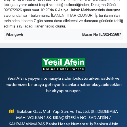
tebligata yarar adresi tespit ve tebliğ edilmediğinden, Duruşma Günü:
09/07/2026 günü saat 10:25'da 6.Asliye Hukuk Mahkemesinin duruşma
salonunda hazır bulunmanız İLANEN İHTAR OLUNUR. İş bu ilanın ilan
tarihinden itibaren 7 gün sonra dava dilekçesi ve duruşma gününün tebliğ
edilmiş sayılacağı ilanen tebliğ olunur.
#ilangovtr
Basın No ILN02455687
Yeşil Afşin, yepyeni temasıyla sizleri buluştururken, sadelik ve
modernizmi bir araya getiriyor. İnsanlara haber okuyabilecekleri
bir altyapı sunuyor.
Balaban Gaz. Mat. Yapı San. ve Tic. Ltd. Şti. DEDEBABA
MAH. VOLKAN 1 SK. KIRAÇ SİTESİ A NO: 3AD AFŞİN /
KAHRAMANMARAŞ Banka Hesap Numarası: İş Bankası Afşin