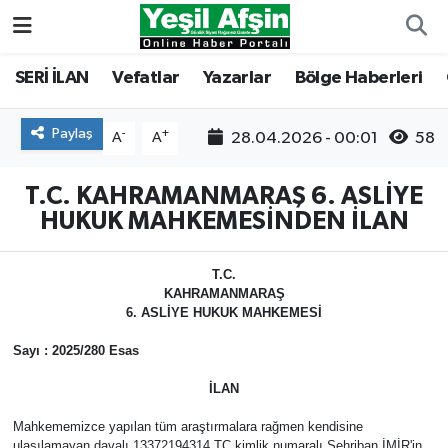
Vefatlar
Kahramanmaraş Nöbetçi Eczaneler
SERİ İLAN
Vefatlar
Yazarlar
Bölge Haberleri
Kahramanmaraş Hava Durumu
Paylaş
-
+
28.04.2026 - 00:01
58
A
A
Kahramanmaraş Namaz Vakitleri
T.C. KAHRAMANMARAŞ 6. ASLİYE
HUKUK MAHKEMESİNDEN İLAN
Kahramanmaraş Trafik Yoğunluk Haritası
T.C.
Süper Lig Puan Durumu ve Fikstür
KAHRAMANMARAŞ
6. ASLİYE HUKUK MAHKEMESİ
Tüm Manşetler
Sayı : 2025/280 Esas
Son Dakika Haberleri
İLAN
Mahkememizce yapılan tüm araştırmalara rağmen kendisine
Haber Arşivi
ulaşılamayan davalı 13372194314 TC kimlik numaralı Şehriban İMİR'in