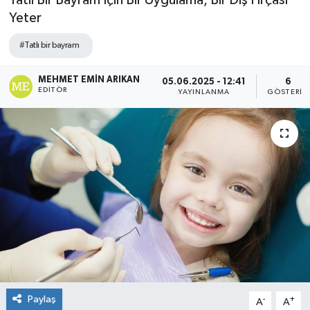
Tatlı Bir Bayram İçin Bir Uygulama, Bir Diş Fırçası
Yeter
#Tatlı bir bayram
MEHMET EMIN ARIKAN
05.06.2025 - 12:41
6
EDITÖR
YAYINLANMA
GÖSTERIM
Paylaş
-
+
A
A