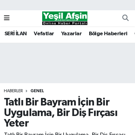
Vefatlar
Kahramanmaraş Nöbetçi Eczaneler
SERİ İLAN
Vefatlar
Yazarlar
Bölge Haberleri
Kahramanmaraş Hava Durumu
Kahramanmaraş Namaz Vakitleri
Kahramanmaraş Trafik Yoğunluk Haritası
Süper Lig Puan Durumu ve Fikstür
HABERLER
GENEL
Tatlı Bir Bayram İçin Bir
Tüm Manşetler
Uygulama, Bir Diş Fırçası
Son Dakika Haberleri
Yeter
Haber Arşivi