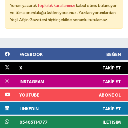
Yorum yazarak
topluluk kurallarımızı
kabul etmiş bulunuyor
ve tüm sorumluluğu üstleniyorsunuz. Yazılan yorumlardan
Yeşil Afşin Gazetesi hiçbir şekilde sorumlu tutulamaz.
FACEBOOK
BEĞEN
X
TAKIP ET
INSTAGRAM
TAKIP ET
YOUTUBE
ABONE OL
LINKEDIN
TAKIP ET
05405114777
İLETIŞIM