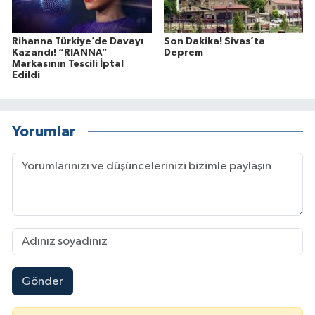
Rihanna Türkiye’de Davayı
Son Dakika! Sivas’ta
Kazandı! “RIANNA”
Deprem
Markasının Tescili İptal
Edildi
Yorumlar
Gönder