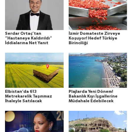
Serdar Ortaç’tan
İzmir Domateste Zirveye
“Hastaneye Kaldırıldı”
Koşuyor! Hedef Türkiye
İddialarına Net Yanıt
Birinciliği
Elbistan’da 613
Plajlarda Yeni Dönem!
Metrekarelik Taşınmaz
Bakanlık Kıyı İşgallerine
İhaleyle Satılacak
Müdahale Edebilecek