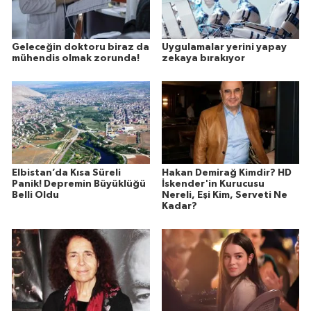
Geleceğin doktoru biraz da
Uygulamalar yerini yapay
mühendis olmak zorunda!
zekaya bırakıyor
Elbistan’da Kısa Süreli
Hakan Demirağ Kimdir? HD
Panik! Depremin Büyüklüğü
İskender'in Kurucusu
Belli Oldu
Nereli, Eşi Kim, Serveti Ne
Kadar?