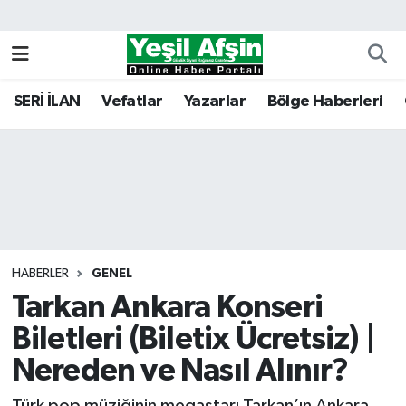
Vefatlar
Kahramanmaraş Nöbetçi Eczaneler
SERİ İLAN
Vefatlar
Yazarlar
Bölge Haberleri
Kahramanmaraş Hava Durumu
Kahramanmaraş Namaz Vakitleri
Kahramanmaraş Trafik Yoğunluk Haritası
Süper Lig Puan Durumu ve Fikstür
HABERLER
GENEL
Tarkan Ankara Konseri
Tüm Manşetler
Biletleri (Biletix Ücretsiz) |
Son Dakika Haberleri
Nereden ve Nasıl Alınır?
Haber Arşivi