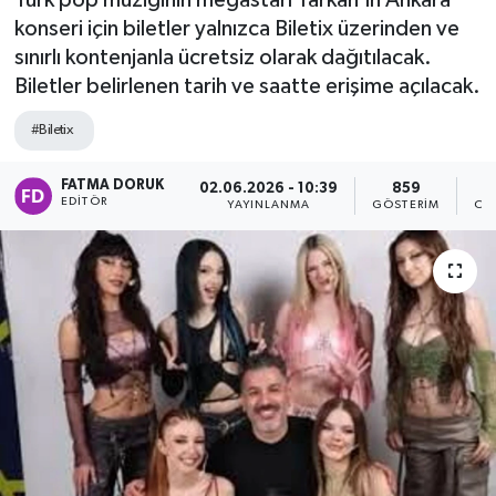
Türk pop müziğinin megastarı Tarkan’ın Ankara
konseri için biletler yalnızca Biletix üzerinden ve
sınırlı kontenjanla ücretsiz olarak dağıtılacak.
Biletler belirlenen tarih ve saatte erişime açılacak.
#Biletix
FATMA DORUK
02.06.2026 - 10:39
859
EDITÖR
YAYINLANMA
GÖSTERIM
OK