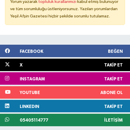
Yorum yazarak
topluluk kurallarımızı
kabul etmiş bulunuyor
ve tüm sorumluluğu üstleniyorsunuz. Yazılan yorumlardan
Yeşil Afşin Gazetesi hiçbir şekilde sorumlu tutulamaz.
FACEBOOK
BEĞEN
X
TAKIP ET
INSTAGRAM
TAKIP ET
YOUTUBE
ABONE OL
LINKEDIN
TAKIP ET
05405114777
İLETIŞIM