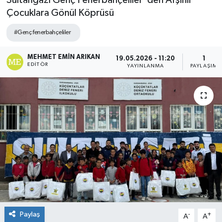
Sultangazi Genç Fenerbahçeliler ’den Afşinli
Çocuklara Gönül Köprüsü
#Genç fenerbahçeliler
MEHMET EMIN ARIKAN
19.05.2026 - 11:20
1
EDITÖR
YAYINLANMA
PAYLAŞIM
Paylaş
-
+
A
A