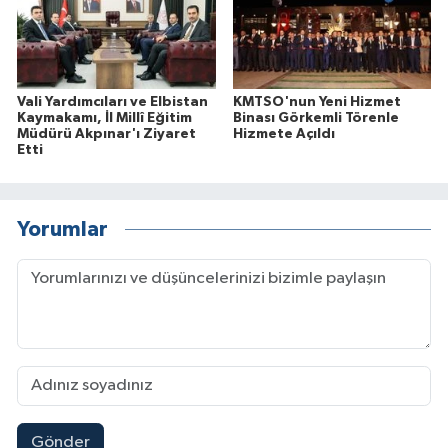
Vali Yardımcıları ve Elbistan
KMTSO'nun Yeni Hizmet
Kaymakamı, İl Millî Eğitim
Binası Görkemli Törenle
Müdürü Akpınar'ı Ziyaret
Hizmete Açıldı
Etti
Yorumlar
Gönder