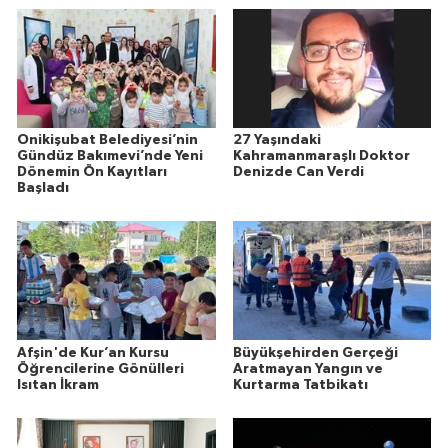
Onikişubat Belediyesi’nin
27 Yaşındaki
Gündüz Bakımevi’nde Yeni
Kahramanmaraşlı Doktor
Dönemin Ön Kayıtları
Denizde Can Verdi
Başladı
Afşin'de Kur’an Kursu
Büyükşehirden Gerçeği
Öğrencilerine Gönülleri
Aratmayan Yangın ve
Isıtan İkram
Kurtarma Tatbikatı