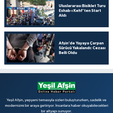
Uluslararası Bisiklet Turu
Eshab-ı Kehf’ten Start
Aldı
Afşin’de Yayaya Çarpan
Sürücü Yakalandı: Cezası
Belli Oldu
Yeşil Afşin, yepyeni temasıyla sizleri buluştururken, sadelik ve
modernizmi bir araya getiriyor. İnsanlara haber okuyabilecekleri
bir altyapı sunuyor.