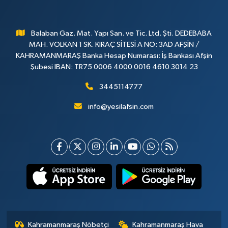
Balaban Gaz. Mat. Yapı San. ve Tic. Ltd. Şti. DEDEBABA
MAH. VOLKAN 1 SK. KIRAÇ SİTESİ A NO: 3AD AFŞİN /
KAHRAMANMARAŞ Banka Hesap Numarası: İş Bankası Afşin
Şubesi IBAN: TR75 0006 4000 0016 4610 3014 23
3445114777
info@yesilafsin.com
Kahramanmaraş Nöbetçi
Kahramanmaraş Hava