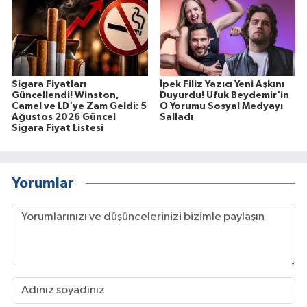
Sigara Fiyatları
İpek Filiz Yazıcı Yeni Aşkını
Güncellendi! Winston,
Duyurdu! Ufuk Beydemir'in
Camel ve LD'ye Zam Geldi: 5
O Yorumu Sosyal Medyayı
Ağustos 2026 Güncel
Salladı
Sigara Fiyat Listesi
Yorumlar