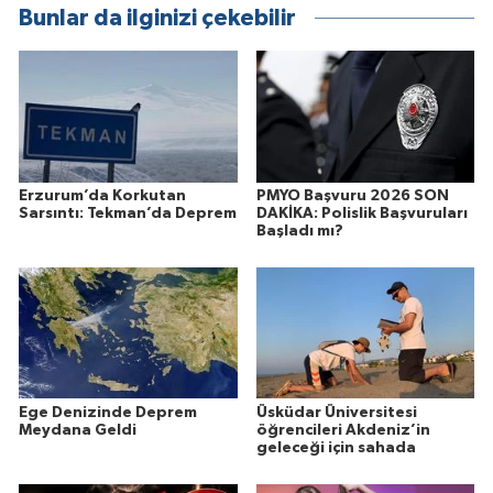
Bunlar da ilginizi çekebilir
Erzurum’da Korkutan
PMYO Başvuru 2026 SON
Sarsıntı: Tekman’da Deprem
DAKİKA: Polislik Başvuruları
Başladı mı?
Ege Denizinde Deprem
Üsküdar Üniversitesi
Meydana Geldi
öğrencileri Akdeniz’in
geleceği için sahada