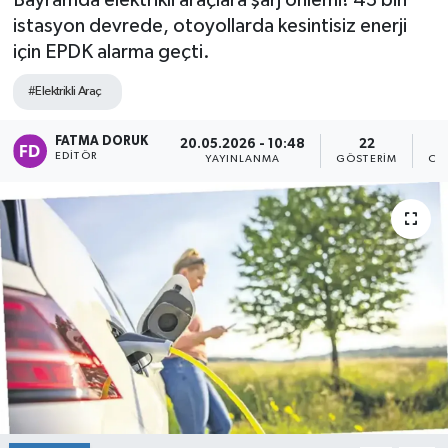
Bayramda elektrikli araçlara şarj önlemi! 43 bin
istasyon devrede, otoyollarda kesintisiz enerji
için EPDK alarma geçti.
#Elektrikli Araç
FATMA DORUK
20.05.2026 - 10:48
22
EDITÖR
YAYINLANMA
GÖSTERIM
OK