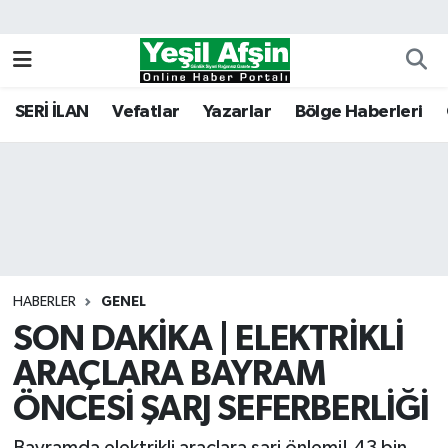
Vefatlar
Kahramanmaraş Nöbetçi Eczaneler
SERİ İLAN
Vefatlar
Yazarlar
Bölge Haberleri
Kahramanmaraş Hava Durumu
Kahramanmaraş Namaz Vakitleri
Kahramanmaraş Trafik Yoğunluk Haritası
Süper Lig Puan Durumu ve Fikstür
HABERLER
GENEL
SON DAKİKA | ELEKTRİKLİ
Tüm Manşetler
ARAÇLARA BAYRAM
Son Dakika Haberleri
ÖNCESİ ŞARJ SEFERBERLİĞİ
Haber Arşivi