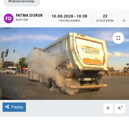
#Kahramanmaraş
FATMA DORUK
10.06.2026 - 10:38
23
EDITÖR
YAYINLANMA
GÖSTERIM
OK
Paylaş
-
+
A
A