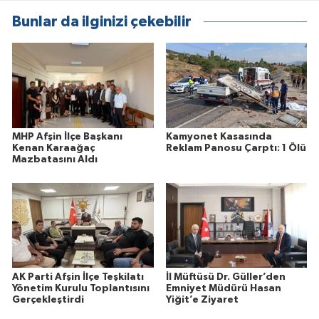
Bunlar da ilginizi çekebilir
MHP Afşin İlçe Başkanı
Kamyonet Kasasında
Kenan Karaağaç
Reklam Panosu Çarptı: 1 Ölü
Mazbatasını Aldı
AK Parti Afşin İlçe Teşkilatı
İl Müftüsü Dr. Güller’den
Yönetim Kurulu Toplantısını
Emniyet Müdürü Hasan
Gerçekleştirdi
Yiğit’e Ziyaret