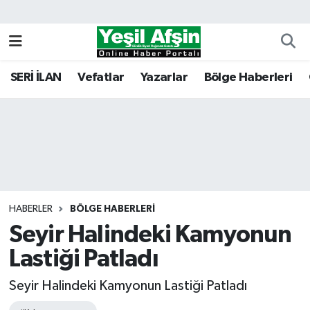
Vefatlar
Kahramanmaraş Nöbetçi Eczaneler
SERİ İLAN
Vefatlar
Yazarlar
Bölge Haberleri
Kahramanmaraş Hava Durumu
Kahramanmaraş Namaz Vakitleri
Kahramanmaraş Trafik Yoğunluk Haritası
Süper Lig Puan Durumu ve Fikstür
HABERLER
BÖLGE HABERLERI
Seyir Halindeki Kamyonun
Tüm Manşetler
Lastiği Patladı
Son Dakika Haberleri
Seyir Halindeki Kamyonun Lastiği Patladı
Haber Arşivi