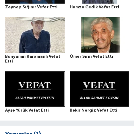
Zeynep Sığınır Vefat Etti
Hamza Gedik Vefat Etti
Bünyamin Karamanlı Vefat
Ömer Şirin Vefat Etti
Etti
Ayşe Yürük Vefat Etti
Bekir Nergiz Vefat Etti