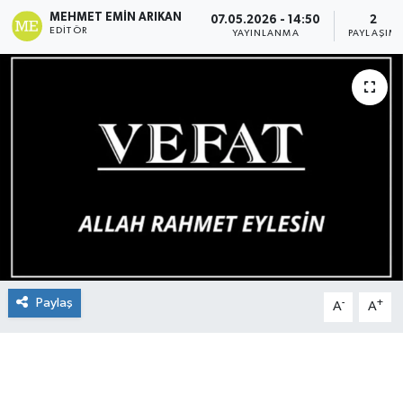
MEHMET EMIN ARIKAN
07.05.2026 - 14:50
2
EDITÖR
YAYINLANMA
PAYLAŞIM
Paylaş
-
+
A
A