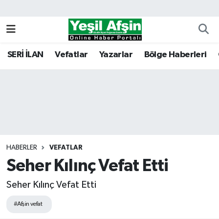
Vefatlar
Kahramanmaraş Nöbetçi Eczaneler
SERİ İLAN
Vefatlar
Yazarlar
Bölge Haberleri
Kahramanmaraş Hava Durumu
Kahramanmaraş Namaz Vakitleri
Kahramanmaraş Trafik Yoğunluk Haritası
Süper Lig Puan Durumu ve Fikstür
HABERLER
VEFATLAR
Seher Kılınç Vefat Etti
Tüm Manşetler
Seher Kılınç Vefat Etti
Son Dakika Haberleri
#Afşin vefat
Haber Arşivi