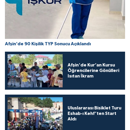
Afşin’de 90 Kişilik TYP Sonucu Açıklandı
Afşin'de Kur’an Kursu
Öğrencilerine Gönülleri
Isıtan İkram
Uluslararası Bisiklet Turu
Eshab-ı Kehf’ten Start
Aldı