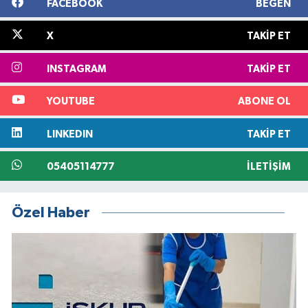
FACEBOOK
BEĞEN
X
TAKIP ET
INSTAGRAM
TAKIP ET
YOUTUBE
ABONE OL
LINKEDIN
TAKIP ET
05405114777
İLETIŞIM
Özel Haber