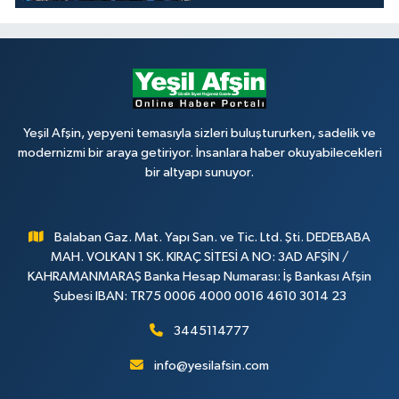
Yeşil Afşin, yepyeni temasıyla sizleri buluştururken, sadelik ve
modernizmi bir araya getiriyor. İnsanlara haber okuyabilecekleri
bir altyapı sunuyor.
Balaban Gaz. Mat. Yapı San. ve Tic. Ltd. Şti. DEDEBABA
MAH. VOLKAN 1 SK. KIRAÇ SİTESİ A NO: 3AD AFŞİN /
KAHRAMANMARAŞ Banka Hesap Numarası: İş Bankası Afşin
Şubesi IBAN: TR75 0006 4000 0016 4610 3014 23
3445114777
info@yesilafsin.com