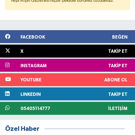
Yeşil Afşin Gazetesi hiçbir şekilde sorumlu tutulamaz.
FACEBOOK
BEĞEN
X
TAKIP ET
INSTAGRAM
TAKIP ET
YOUTUBE
ABONE OL
LINKEDIN
TAKIP ET
05405114777
İLETIŞIM
Özel Haber