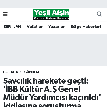
Vefatlar
Kahramanmaraş Nöbetçi Eczaneler
SERİ İLAN
Vefatlar
Yazarlar
Bölge Haberleri
Kahramanmaraş Hava Durumu
Kahramanmaraş Namaz Vakitleri
Kahramanmaraş Trafik Yoğunluk Haritası
Süper Lig Puan Durumu ve Fikstür
HABERLER
GÜNDEM
Savcılık harekete geçti:
Tüm Manşetler
'İBB Kültür A.Ş Genel
Son Dakika Haberleri
Müdür Yardımcısı kaçırıldı'
Haber Arşivi
iddiasına soruşturma