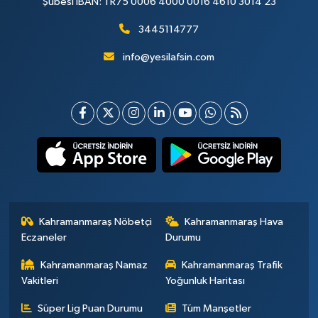
Şubesi IBAN: TR75 0006 4000 0016 4610 3014 23
3445114777
info@yesilafsin.com
Kahramanmaraş Nöbetçi
Kahramanmaraş Hava
Eczaneler
Durumu
Kahramanmaraş Namaz
Kahramanmaraş Trafik
Vakitleri
Yoğunluk Haritası
Süper Lig Puan Durumu
Tüm Manşetler