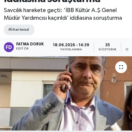
Savcılık harekete geçti: 'İBB Kültür A.Ş Genel
Müdür Yardımcısı kaçırıldı' iddiasına soruşturma
#Erhan karaal
FATMA DORUK
18.06.2026 - 14:39
35
EDITÖR
YAYINLANMA
GÖSTERIM
OK