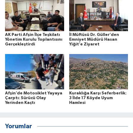
AK Parti Afşin İlçe Teşkilatı
İl Müftüsü Dr. Güller’den
Yönetim Kurulu Toplantısını
Emniyet Müdürü Hasan
Gerçekleştirdi
Yiğit’e Ziyaret
Afşin’de Motosiklet Yayaya
Kuraklığa Karşı Seferberlik:
Çarptı: Sürücü Olay
3 İlde 17 Köyde Uyum
Yerinden Kaçtı
Hamlesi
Yorumlar