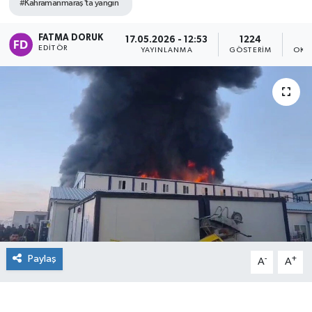
#Kahramanmaraş'ta yangın
FATMA DORUK
17.05.2026 - 12:53
1224
EDITÖR
YAYINLANMA
GÖSTERIM
OKU
Paylaş
-
+
A
A