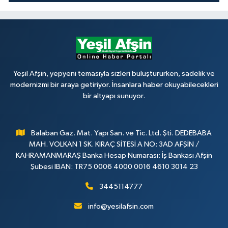
Yeşil Afşin, yepyeni temasıyla sizleri buluştururken, sadelik ve
modernizmi bir araya getiriyor. İnsanlara haber okuyabilecekleri
bir altyapı sunuyor.
Balaban Gaz. Mat. Yapı San. ve Tic. Ltd. Şti. DEDEBABA
MAH. VOLKAN 1 SK. KIRAÇ SİTESİ A NO: 3AD AFŞİN /
KAHRAMANMARAŞ Banka Hesap Numarası: İş Bankası Afşin
Şubesi IBAN: TR75 0006 4000 0016 4610 3014 23
3445114777
info@yesilafsin.com