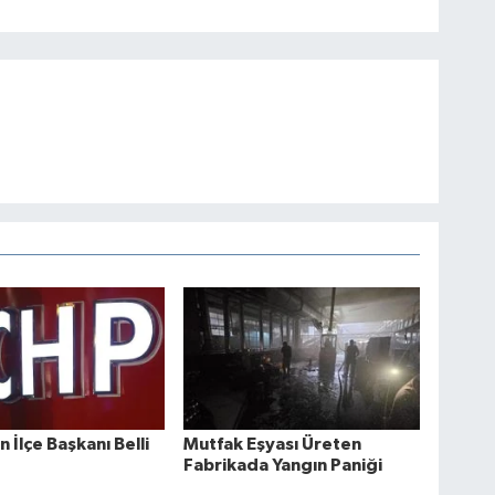
 İlçe Başkanı Belli
Mutfak Eşyası Üreten
Fabrikada Yangın Paniği