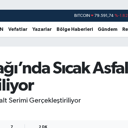
DOLAR
45,43620
%0.02
EURO
53,38690
%0.19
AN
Vefatlar
Yazarlar
Bölge Haberleri
Gündem
Re
STERLİN
61,60380
%0.18
G.ALTIN
6862,09000
%0.19
BİST100
14.598,00
%0
ğı’nda Sıcak Asfal
BITCOIN
79.591,74
%-1.82
liyor
lt Serimi Gerçekleştiriliyor
7
2 DK