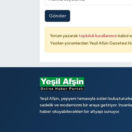
Gönder
Yorum yazarak
topluluk kurallarımızı
kabul e
Yazılan yorumlardan Yeşil Afşin Gazetesi hi
Yeşil Afşin, yepyeni temasıyla sizleri buluştururk
sadelik ve modernizmi bir araya getiriyor. İnsanl
haber okuyabilecekleri bir altyapı sunuyor.