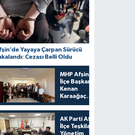
fşin’de Yayaya Çarpan Sürücü
akalandı: Cezası Belli Oldu
MHP Afşin
İlçe Başkanı
Kenan
Karaağaç
Mazbatasını
Aldı
AK Parti Afşin
İlçe Teşkilatı
Yönetim