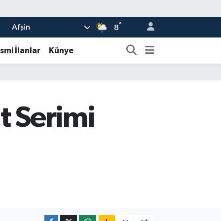
°
Afşin
8
smi İlanlar
Künye
t Serimi
-
+