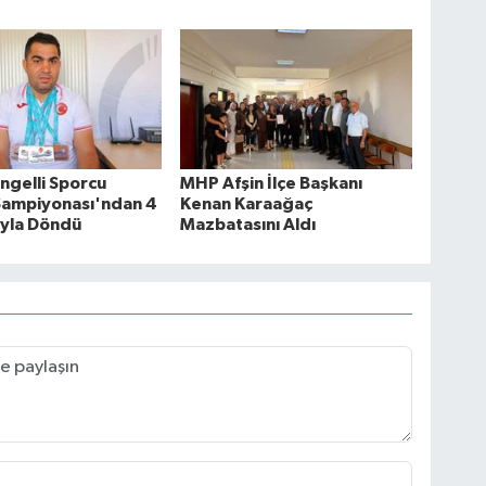
ngelli Sporcu
MHP Afşin İlçe Başkanı
Şampiyonası'ndan 4
Kenan Karaağaç
yla Döndü
Mazbatasını Aldı