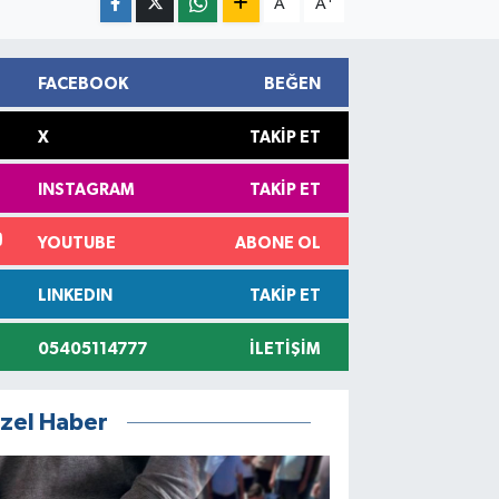
A
A
FACEBOOK
BEĞEN
X
TAKIP ET
INSTAGRAM
TAKIP ET
YOUTUBE
ABONE OL
LINKEDIN
TAKIP ET
05405114777
İLETIŞIM
zel Haber