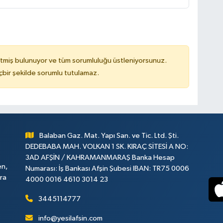
tmiş bulunuyor ve tüm sorumluluğu üstleniyorsunuz.
çbir şekilde sorumlu tutulamaz.
Balaban Gaz. Mat. Yapı San. ve Tic. Ltd. Şti.
DEDEBABA MAH. VOLKAN 1 SK. KIRAÇ SİTESİ A NO:
3AD AFŞİN / KAHRAMANMARAŞ Banka Hesap
en,
Numarası: İş Bankası Afşin Şubesi IBAN: TR75 0006
ara
4000 0016 4610 3014 23
3445114777
info@yesilafsin.com