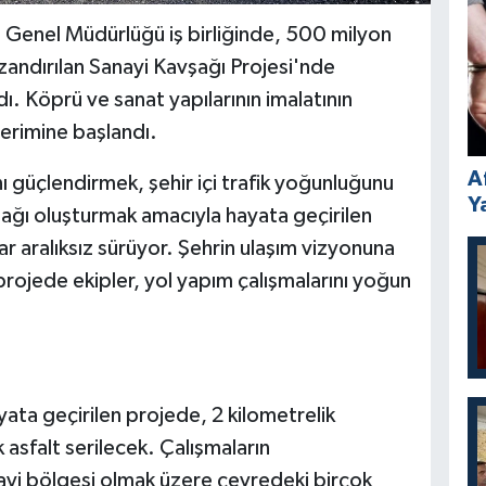
rı Genel Müdürlüğü iş birliğinde, 500 milyon
andırılan Sanayi Kavşağı Projesi'nde
. Köprü ve sanat yapılarının imalatının
erimine başlandı.
A
 güçlendirmek, şehir içi trafik yoğunluğunu
Y
 ağı oluşturmak amacıyla hayata geçirilen
r aralıksız sürüyor. Şehrin ulaşım vizyonuna
rojede ekipler, yol yapım çalışmalarını yoğun
ata geçirilen projede, 2 kilometrelik
asfalt serilecek. Çalışmaların
ayi bölgesi olmak üzere çevredeki birçok