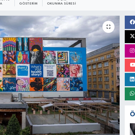
MA
GÖSTERIM
OKUNMA SÜRESI
Ö