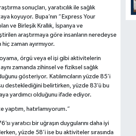
ştırma sonuçları, yaratıcılık ile sağlık
ortaya koyuyor. Bupa’nın “Express Your
an ve Birleşik Krallık, İspanya ve
ştirilen araştırmaya göre insanların neredeyse
in hiç zaman ayırmıyor.
yama, örgü veya el işi gibi aktivitelerin
 aynı zamanda zihinsel ve fiziksel sağlık
uğunu gösteriyor. Katılımcıların yüzde 85’i
luşu desteklediğini belirtirken, yüzde 83’ü bu
tmaya yardımcı olduğunu ifade ediyor.
ite yaptım, hatırlamıyorum.”
’sı yaratıcı bir uğraşın duygularını daha iyi
rken, yüzde 58’i ise bu aktiviteler sırasında