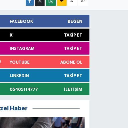
A
A
FACEBOOK
BEĞEN
X
TAKIP ET
INSTAGRAM
TAKIP ET
YOUTUBE
ABONE OL
LINKEDIN
TAKIP ET
05405114777
İLETIŞIM
zel Haber