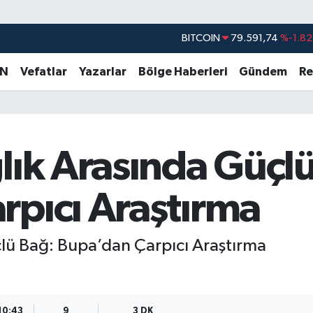
DOLAR
45,43620
%0.02
EURO
53,38690
%0.19
AN
Vefatlar
Yazarlar
Bölge Haberleri
Gündem
Re
STERLİN
61,60380
%0.18
G.ALTIN
6862,09000
%0.19
BİST100
14.598,00
%0
lık Arasında Güçl
BITCOIN
79.591,74
%-1.82
rpıcı Araştırma
çlü Bağ: Bupa’dan Çarpıcı Araştırma
10:43
9
3 DK