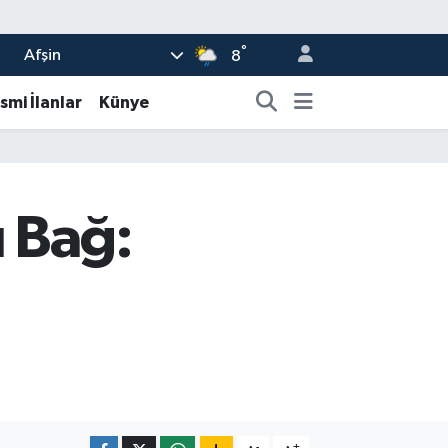
°
Afşin
8
smi İlanlar
Künye
ü Bağ:
-
+