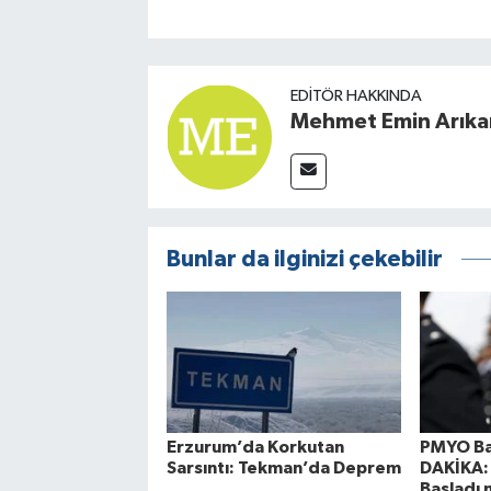
EDITÖR HAKKINDA
Mehmet Emin Arıka
Bunlar da ilginizi çekebilir
Erzurum’da Korkutan
PMYO Ba
Sarsıntı: Tekman’da Deprem
DAKİKA: 
Başladı 