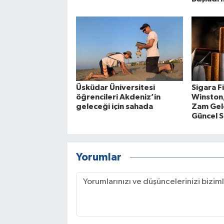
Üsküdar Üniversitesi
Sigara F
öğrencileri Akdeniz’in
Winston
geleceği için sahada
Zam Gel
Güncel S
Yorumlar