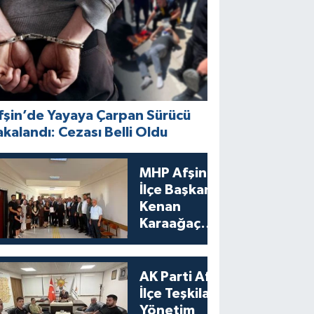
fşin’de Yayaya Çarpan Sürücü
akalandı: Cezası Belli Oldu
MHP Afşin
İlçe Başkanı
Kenan
Karaağaç
Mazbatasını
Aldı
AK Parti Afşin
İlçe Teşkilatı
Yönetim