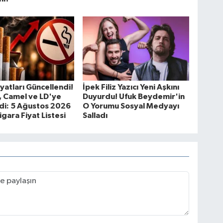
iyatları Güncellendi!
İpek Filiz Yazıcı Yeni Aşkını
, Camel ve LD'ye
Duyurdu! Ufuk Beydemir'in
di: 5 Ağustos 2026
O Yorumu Sosyal Medyayı
igara Fiyat Listesi
Salladı