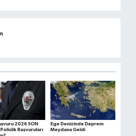
n
şvuru 2026 SON
Ege Denizinde Deprem
Polislik Başvuruları
Meydana Geldi
mı?