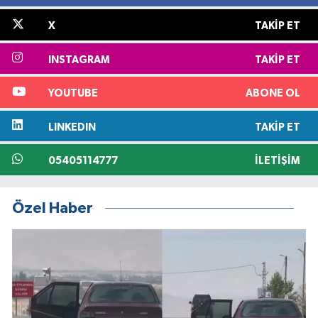
X
TAKIP ET
INSTAGRAM
TAKIP ET
YOUTUBE
ABONE OL
LINKEDIN
TAKIP ET
05405114777
İLETIŞIM
Özel Haber