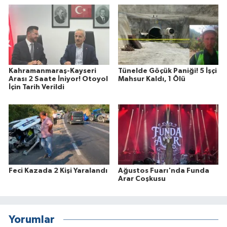
Kahramanmaraş-Kayseri
Tünelde Göçük Paniği! 5 İşçi
Arası 2 Saate İniyor! Otoyol
Mahsur Kaldı, 1 Ölü
İçin Tarih Verildi
Feci Kazada 2 Kişi Yaralandı
Ağustos Fuarı'nda Funda
Arar Coşkusu
Yorumlar