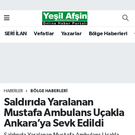
Vefatlar
Kahramanmaraş Nöbetçi Eczaneler
SERİ İLAN
Vefatlar
Yazarlar
Bölge Haberleri
Kahramanmaraş Hava Durumu
Kahramanmaraş Namaz Vakitleri
Kahramanmaraş Trafik Yoğunluk Haritası
Süper Lig Puan Durumu ve Fikstür
HABERLER
BÖLGE HABERLERI
Saldırıda Yaralanan
Tüm Manşetler
Mustafa Ambulans Uçakla
Son Dakika Haberleri
Ankara’ya Sevk Edildi
Haber Arşivi