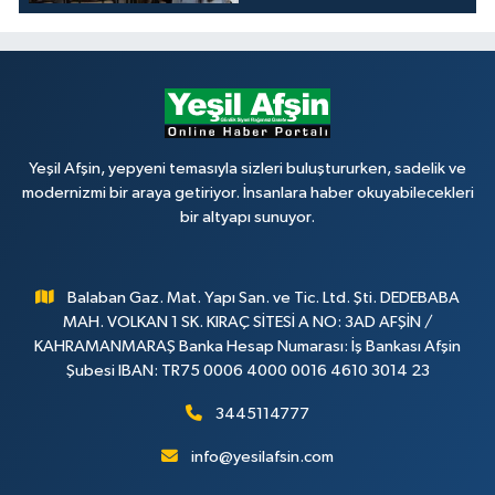
Yeşil Afşin, yepyeni temasıyla sizleri buluştururken, sadelik ve
modernizmi bir araya getiriyor. İnsanlara haber okuyabilecekleri
bir altyapı sunuyor.
Balaban Gaz. Mat. Yapı San. ve Tic. Ltd. Şti. DEDEBABA
MAH. VOLKAN 1 SK. KIRAÇ SİTESİ A NO: 3AD AFŞİN /
KAHRAMANMARAŞ Banka Hesap Numarası: İş Bankası Afşin
Şubesi IBAN: TR75 0006 4000 0016 4610 3014 23
3445114777
info@yesilafsin.com