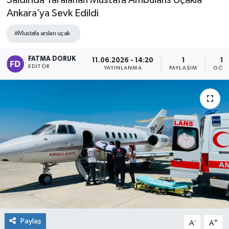
Saldırıda Yaralanan Mustafa Ambulans Uçakla
Ankara’ya Sevk Edildi
#Mustafa arslan uçak
FATMA DORUK
11.06.2026 - 14:20
1
14
EDITÖR
YAYINLANMA
PAYLAŞIM
GÖST
Paylaş
-
+
A
A