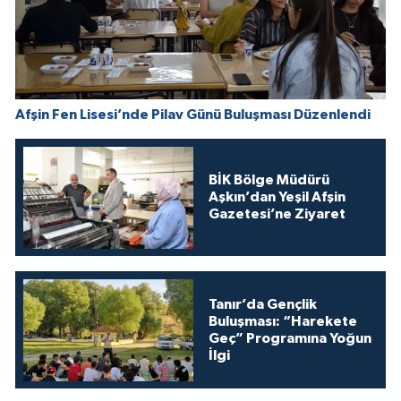
Afşin Fen Lisesi’nde Pilav Günü Buluşması Düzenlendi
BİK Bölge Müdürü
Aşkın’dan Yeşil Afşin
Gazetesi’ne Ziyaret
Tanır’da Gençlik
Buluşması: “Harekete
Geç” Programına Yoğun
İlgi