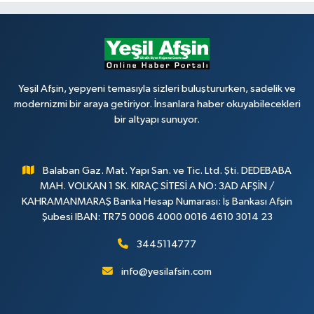
Yeşil Afşin, yepyeni temasıyla sizleri buluştururken, sadelik ve
modernizmi bir araya getiriyor. İnsanlara haber okuyabilecekleri
bir altyapı sunuyor.
Balaban Gaz. Mat. Yapı San. ve Tic. Ltd. Şti. DEDEBABA
MAH. VOLKAN 1 SK. KIRAÇ SİTESİ A NO: 3AD AFŞİN /
KAHRAMANMARAŞ Banka Hesap Numarası: İş Bankası Afşin
Şubesi IBAN: TR75 0006 4000 0016 4610 3014 23
3445114777
info@yesilafsin.com