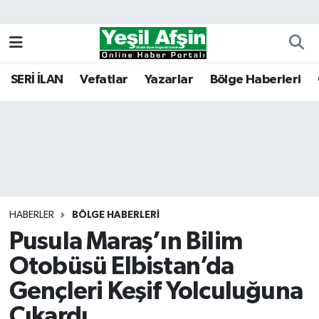
Vefatlar
Kahramanmaraş Nöbetçi Eczaneler
SERİ İLAN
Vefatlar
Yazarlar
Bölge Haberleri
Kahramanmaraş Hava Durumu
Kahramanmaraş Namaz Vakitleri
Kahramanmaraş Trafik Yoğunluk Haritası
Süper Lig Puan Durumu ve Fikstür
HABERLER
BÖLGE HABERLERI
Pusula Maraş’ın Bilim
Tüm Manşetler
Otobüsü Elbistan’da
Son Dakika Haberleri
Gençleri Keşif Yolculuğuna
Haber Arşivi
Çıkardı