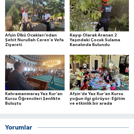
Afşin Ülkü Ocakları’ndan
Kayıp Olarak Aranan 2
Şehit Nurullah Ceren’e Vefa
Yaşındaki Çocuk Sulama
Ziyareti
Kanalında Bulundu
Kahramanmaraş Yaz Kur’an
Afşin’de Yaz Kur’an Kursu
Kursu Öğrencileri Şenlikte
yoğun ilgi görüyor: Eğitim
Buluştu
ve etkinlik bir arada
Yorumlar