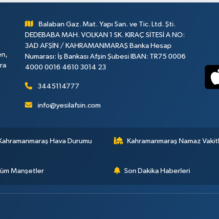
Balaban Gaz. Mat. Yapı San. ve Tic. Ltd. Şti.
DEDEBABA MAH. VOLKAN 1 SK. KIRAÇ SİTESİ A NO:
3AD AFŞİN / KAHRAMANMARAŞ Banka Hesap
en,
Numarası: İş Bankası Afşin Şubesi IBAN: TR75 0006
ara
4000 0016 4610 3014 23
3445114777
info@yesilafsin.com
Kahramanmaraş Hava Durumu
Kahramanmaraş Namaz Vakitl
üm Manşetler
Son Dakika Haberleri