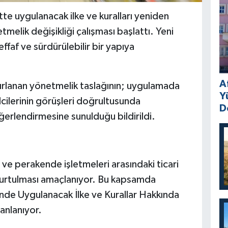
te uygulanacak ilke ve kuralları yeniden
tmelik değişikliği çalışması başlattı. Yeni
ffaf ve sürdürülebilir bir yapıya
A
zırlanan yönetmelik taslağının; uygulamada
Y
lcilerinin görüşleri doğrultusunda
D
eğerlendirmesine sunulduğu bildirildi.
i ve perakende işletmeleri arasındaki ticari
oturtulması amaçlanıyor. Bu kapsamda
inde Uygulanacak İlke ve Kurallar Hakkında
anlanıyor.