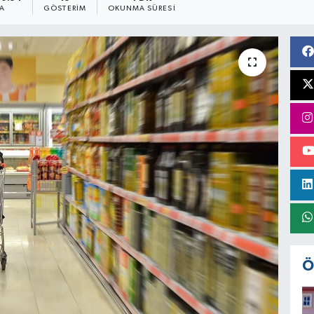
A
GÖSTERIM
OKUNMA SÜRESI
Ö