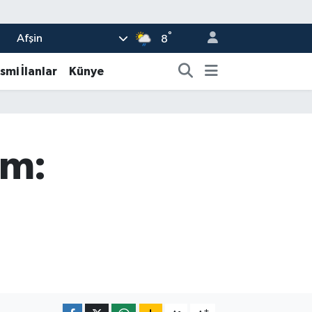
°
Afşin
8
smi İlanlar
Künye
em:
-
+