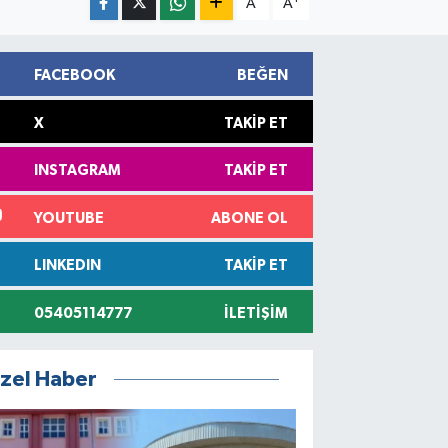
A
A
FACEBOOK
BEĞEN
X
TAKIP ET
INSTAGRAM
TAKIP ET
YOUTUBE
ABONE OL
LINKEDIN
TAKIP ET
05405114777
İLETIŞIM
zel Haber