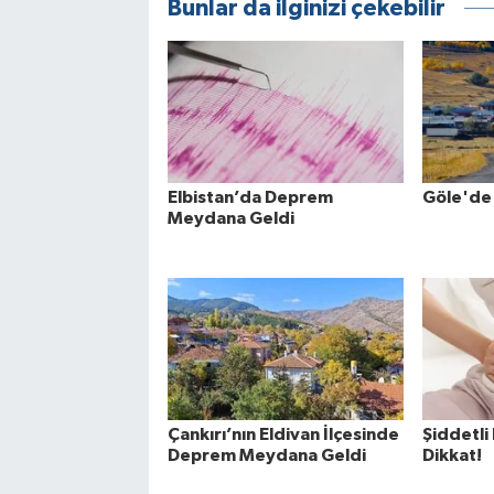
Bunlar da ilginizi çekebilir
Elbistan’da Deprem
Göle'de
Meydana Geldi
Çankırı’nın Eldivan İlçesinde
Şiddetli
Deprem Meydana Geldi
Dikkat!