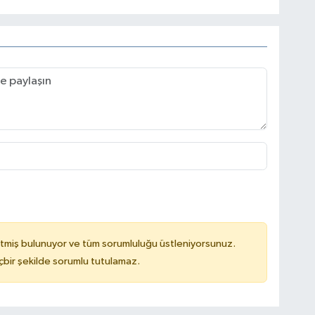
tmiş bulunuyor ve tüm sorumluluğu üstleniyorsunuz.
çbir şekilde sorumlu tutulamaz.