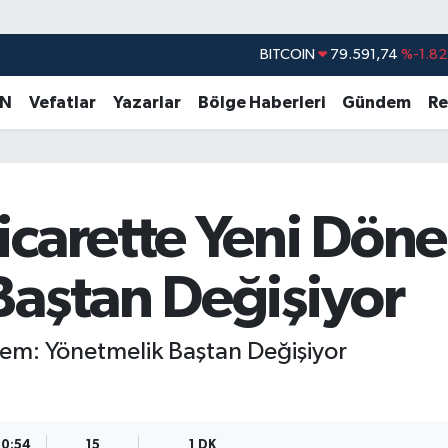
BITCOIN
79.591,74
%-1.82
DOLAR
45,43620
%0.02
EURO
53,38690
%0.19
AN
Vefatlar
Yazarlar
Bölge Haberleri
Gündem
Re
STERLİN
61,60380
%0.18
G.ALTIN
6862,09000
%0.19
BİST100
14.598,00
%0
icarette Yeni Dön
Baştan Değişiyor
em: Yönetmelik Baştan Değişiyor
10:54
15
1 DK