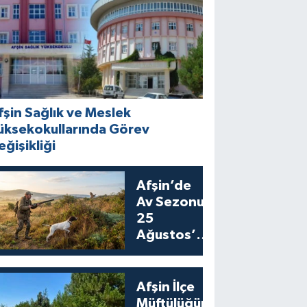
fşin Sağlık ve Meslek
üksekokullarında Görev
eğişikliği
Afşin’de
Av Sezonu
25
Ağustos’ta
Bıldırcın
Avıyla
Açılıyor
Afşin İlçe
Müftülüğünden