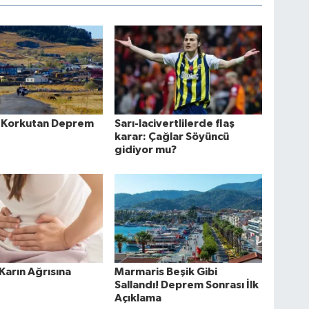
 Korkutan Deprem
Sarı-lacivertlilerde flaş
karar: Çağlar Söyüncü
gidiyor mu?
 Karın Ağrısına
Marmaris Beşik Gibi
Sallandı! Deprem Sonrası İlk
Açıklama