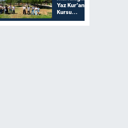
Yaz Kur’an
Kursu
Öğrencilerine
Moral Etkinliği