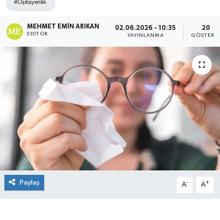
#Optisyenlik
MEHMET EMIN ARIKAN
02.06.2026 - 10:35
20
EDITÖR
YAYINLANMA
GÖSTERI
Paylaş
-
+
A
A