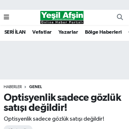
Vefatlar
Kahramanmaraş Nöbetçi Eczaneler
SERİ İLAN
Vefatlar
Yazarlar
Bölge Haberleri
Kahramanmaraş Hava Durumu
Kahramanmaraş Namaz Vakitleri
Kahramanmaraş Trafik Yoğunluk Haritası
Süper Lig Puan Durumu ve Fikstür
HABERLER
GENEL
Optisyenlik sadece gözlük
Tüm Manşetler
satışı değildir!
Son Dakika Haberleri
Optisyenlik sadece gözlük satışı değildir!
Haber Arşivi