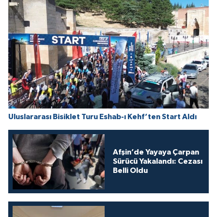
Uluslararası Bisiklet Turu Eshab-ı Kehf’ten Start Aldı
Afşin’de Yayaya Çarpan
Sürücü Yakalandı: Cezası
Belli Oldu