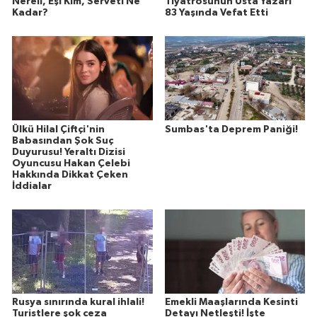
Nereli, Eşi Kim, Serveti Ne
Tiyatrosunun Usta Yazarı
Kadar?
83 Yaşında Vefat Etti
Ülkü Hilal Çiftçi'nin
Sumbas'ta Deprem Paniği!
Babasından Şok Suç
Duyurusu! Yeraltı Dizisi
Oyuncusu Hakan Çelebi
Hakkında Dikkat Çeken
İddialar
Rusya sınırında kural ihlali!
Emekli Maaşlarında Kesinti
Turistlere şok ceza
Detayı Netleşti! İşte