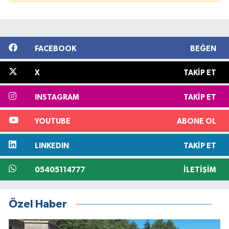
FACEBOOK
BEĞEN
X
TAKIP ET
INSTAGRAM
TAKIP ET
YOUTUBE
ABONE OL
LINKEDIN
TAKIP ET
05405114777
İLETIŞIM
Özel Haber