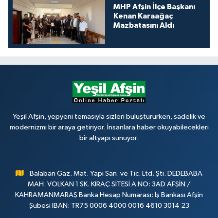
MHP Afşin İlçe Başkanı
Kenan Karaağaç
Mazbatasını Aldı
Yeşil Afşin, yepyeni temasıyla sizleri buluştururken, sadelik ve
modernizmi bir araya getiriyor. İnsanlara haber okuyabilecekleri
bir altyapı sunuyor.
Balaban Gaz. Mat. Yapı San. ve Tic. Ltd. Şti. DEDEBABA
MAH. VOLKAN 1 SK. KIRAÇ SİTESİ A NO: 3AD AFŞİN /
KAHRAMANMARAŞ Banka Hesap Numarası: İş Bankası Afşin
Şubesi IBAN: TR75 0006 4000 0016 4610 3014 23