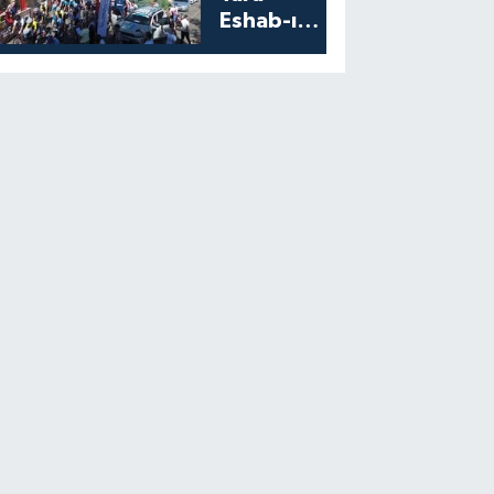
Eshab-ı
Kehf’ten
Start Aldı