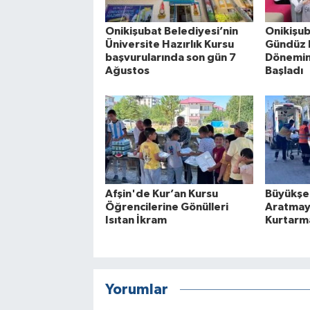
Onikişubat Belediyesi’nin
Onikişub
Üniversite Hazırlık Kursu
Gündüz 
başvurularında son gün 7
Dönemin 
Ağustos
Başladı
Afşin'de Kur’an Kursu
Büyükşe
Öğrencilerine Gönülleri
Aratmay
Isıtan İkram
Kurtarma
Yorumlar