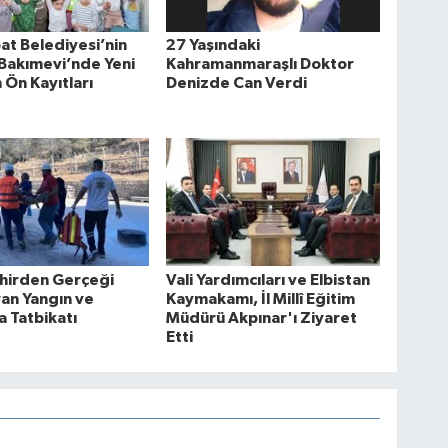
at Belediyesi’nin
27 Yaşındaki
Bakımevi’nde Yeni
Kahramanmaraşlı Doktor
Ön Kayıtları
Denizde Can Verdi
hirden Gerçeği
Vali Yardımcıları ve Elbistan
an Yangın ve
Kaymakamı, İl Millî Eğitim
 Tatbikatı
Müdürü Akpınar'ı Ziyaret
Etti