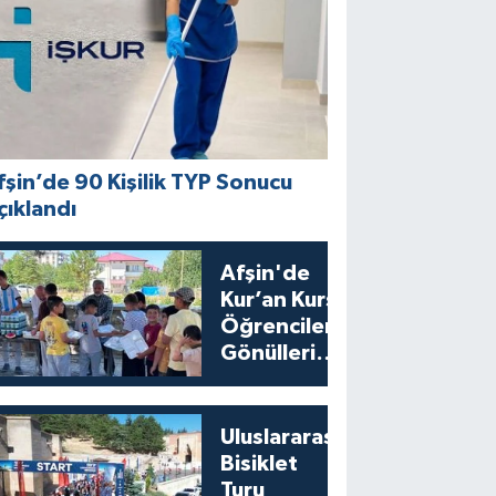
fşin’de 90 Kişilik TYP Sonucu
çıklandı
Afşin'de
Kur’an Kursu
Öğrencilerine
Gönülleri
Isıtan İkram
Uluslararası
Bisiklet
Turu