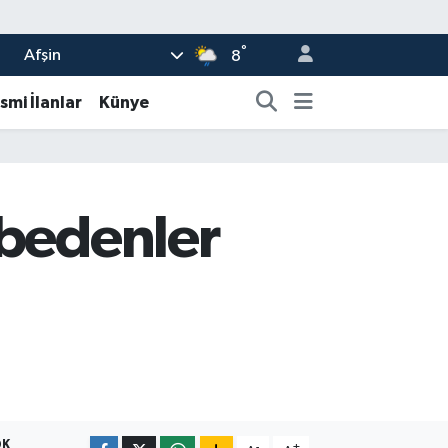
°
Afşin
8
smi İlanlar
Künye
ybedenler
DK
-
+