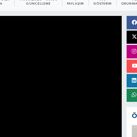
MA
GÜNCELLEME
PAYLAŞIM
GÖSTERIM
OKUNMA
Ö