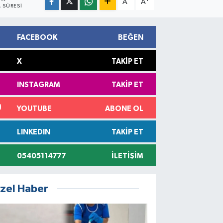
A
A
 SÜRESI
FACEBOOK
BEĞEN
X
TAKIP ET
INSTAGRAM
TAKIP ET
YOUTUBE
ABONE OL
LINKEDIN
TAKIP ET
05405114777
İLETIŞIM
zel Haber