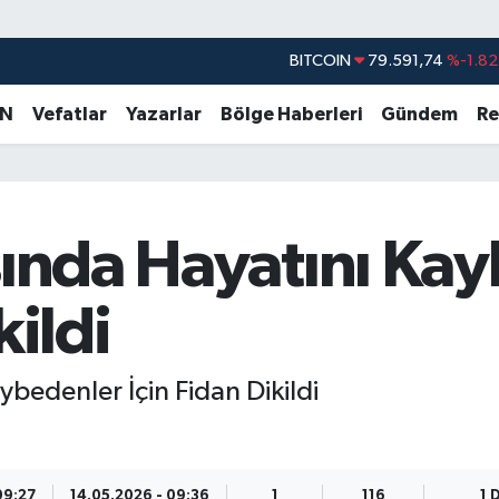
DOLAR
45,43620
%0.02
EURO
53,38690
%0.19
AN
Vefatlar
Yazarlar
Bölge Haberleri
Gündem
Re
STERLİN
61,60380
%0.18
G.ALTIN
6862,09000
%0.19
BİST100
14.598,00
%0
sında Hayatını Ka
BITCOIN
79.591,74
%-1.82
kildi
ybedenler İçin Fidan Dikildi
09:27
14.05.2026 - 09:36
1
116
1 