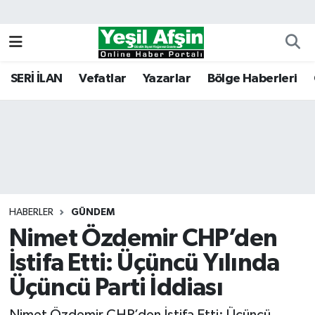
Vefatlar
Kahramanmaraş Nöbetçi Eczaneler
SERİ İLAN
Vefatlar
Yazarlar
Bölge Haberleri
Kahramanmaraş Hava Durumu
Kahramanmaraş Namaz Vakitleri
Kahramanmaraş Trafik Yoğunluk Haritası
Süper Lig Puan Durumu ve Fikstür
HABERLER
GÜNDEM
Nimet Özdemir CHP’den
Tüm Manşetler
İstifa Etti: Üçüncü Yılında
Son Dakika Haberleri
Üçüncü Parti İddiası
Haber Arşivi