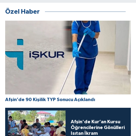
Özel Haber
Afşin’de 90 Kişilik TYP Sonucu Açıklandı
Afşin'de Kur’an Kursu
Öğrencilerine Gönülleri
Isıtan İkram