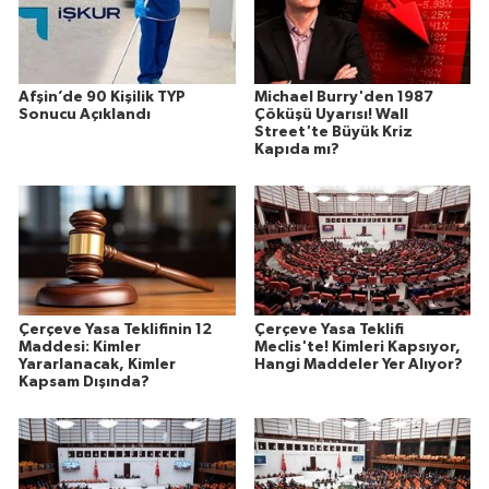
Afşin’de 90 Kişilik TYP
Michael Burry'den 1987
Sonucu Açıklandı
Çöküşü Uyarısı! Wall
Street'te Büyük Kriz
Kapıda mı?
Çerçeve Yasa Teklifinin 12
Çerçeve Yasa Teklifi
Maddesi: Kimler
Meclis'te! Kimleri Kapsıyor,
Yararlanacak, Kimler
Hangi Maddeler Yer Alıyor?
Kapsam Dışında?