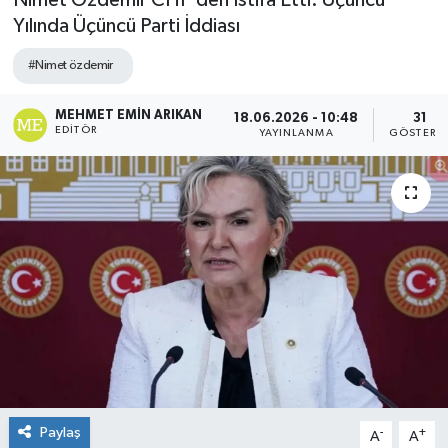
Nimet Özdemir CHP’den İstifa Etti: Üçüncü
Yılında Üçüncü Parti İddiası
#Nimet özdemir
MEHMET EMIN ARIKAN
18.06.2026 - 10:48
31
EDITÖR
YAYINLANMA
GÖSTERI
Paylaş
-
+
A
A