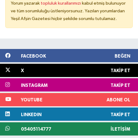
Yorum yazarak
topluluk kurallarımızı
kabul etmiş bulunuyor
ve tüm sorumluluğu üstleniyorsunuz. Yazılan yorumlardan
Yeşil Afşin Gazetesi hiçbir şekilde sorumlu tutulamaz.
FACEBOOK
BEĞEN
X
TAKIP ET
INSTAGRAM
TAKIP ET
YOUTUBE
ABONE OL
LINKEDIN
TAKIP ET
05405114777
İLETIŞIM