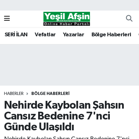
Vefatlar
Kahramanmaraş Nöbetçi Eczaneler
SERİ İLAN
Vefatlar
Yazarlar
Bölge Haberleri
Kahramanmaraş Hava Durumu
Kahramanmaraş Namaz Vakitleri
Kahramanmaraş Trafik Yoğunluk Haritası
Süper Lig Puan Durumu ve Fikstür
HABERLER
BÖLGE HABERLERI
Nehirde Kaybolan Şahsın
Tüm Manşetler
Cansız Bedenine 7'nci
Son Dakika Haberleri
Günde Ulaşıldı
Haber Arşivi