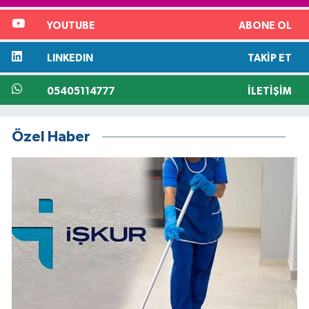
YOUTUBE
ABONE OL
LINKEDIN
TAKIP ET
05405114777
İLETIŞIM
Özel Haber