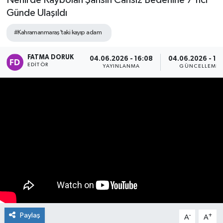
Nehirde Kaybolan Şahsın Cansız Bedenine 7'nci
Günde Ulaşıldı
#Kahramanmaraş'taki kayıp adam
FATMA DORUK
04.06.2026 - 16:08
04.06.2026 - 16
EDITÖR
YAYINLANMA
GÜNCELLEME
Paylaş
-
+
A
A