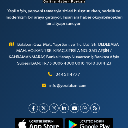
Yeşil Afşin, yepyeni temasıyla sizleri buluştururken, sadelik ve
modernizmi bir araya getiriyor. İnsanlara haber okuyabilecekleri
bir altyapı sunuyor.
Balaban Gaz. Mat. Yapı San. ve Tic. Ltd. Şti. DEDEBABA
MAH. VOLKAN 1 SK. KIRAÇ SİTESİ A NO: 3AD AFŞİN /
KAHRAMANMARAŞ Banka Hesap Numarası: İş Bankası Afşin
Şubesi IBAN: TR75 0006 4000 0016 4610 3014 23
3445114777
info@yesilafsin.com