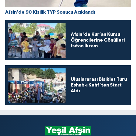
Afşin’de 90 Kişilik TYP Sonucu Açıklandı
Afşin'de Kur’an Kursu
Öğrencilerine Gönülleri
Isıtan İkram
Uluslararası Bisiklet Turu
Eshab-ı Kehf’ten Start
Aldı