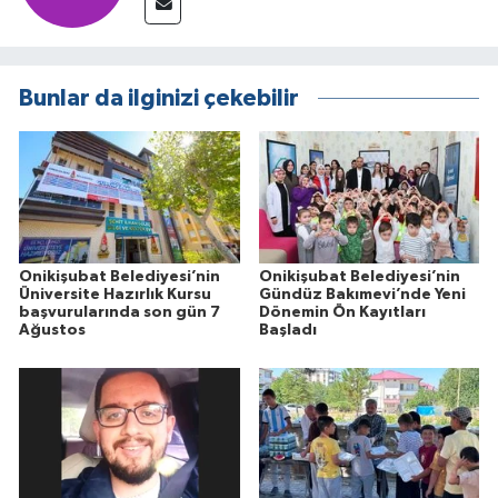
Bunlar da ilginizi çekebilir
Onikişubat Belediyesi’nin
Onikişubat Belediyesi’nin
Üniversite Hazırlık Kursu
Gündüz Bakımevi’nde Yeni
başvurularında son gün 7
Dönemin Ön Kayıtları
Ağustos
Başladı