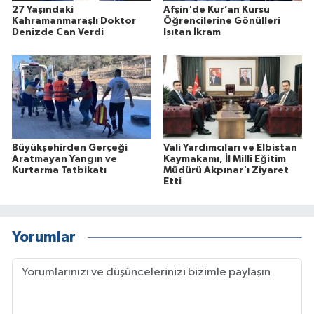
27 Yaşındaki
Afşin'de Kur’an Kursu
Kahramanmaraşlı Doktor
Öğrencilerine Gönülleri
Denizde Can Verdi
Isıtan İkram
Büyükşehirden Gerçeği
Vali Yardımcıları ve Elbistan
Aratmayan Yangın ve
Kaymakamı, İl Millî Eğitim
Kurtarma Tatbikatı
Müdürü Akpınar'ı Ziyaret
Etti
Yorumlar