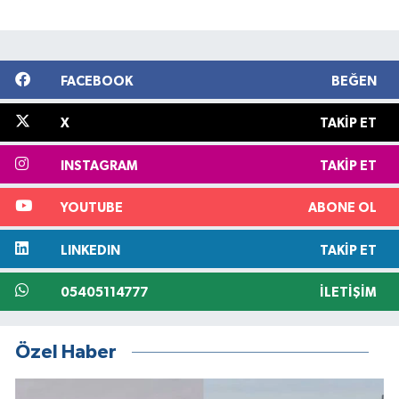
FACEBOOK
BEĞEN
X
TAKIP ET
INSTAGRAM
TAKIP ET
YOUTUBE
ABONE OL
LINKEDIN
TAKIP ET
05405114777
İLETIŞIM
Özel Haber