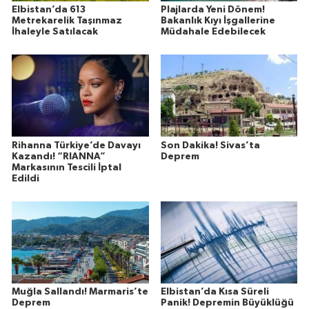
Elbistan’da 613
Plajlarda Yeni Dönem!
Metrekarelik Taşınmaz
Bakanlık Kıyı İşgallerine
İhaleyle Satılacak
Müdahale Edebilecek
Rihanna Türkiye’de Davayı
Son Dakika! Sivas’ta
Kazandı! “RIANNA”
Deprem
Markasının Tescili İptal
Edildi
Muğla Sallandı! Marmaris’te
Elbistan’da Kısa Süreli
Deprem
Panik! Depremin Büyüklüğü