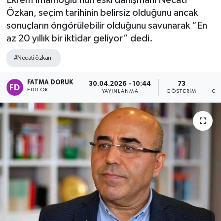
Ekrem İmamoğlu’nun eski danışmanı Necati
Özkan, seçim tarihinin belirsiz olduğunu ancak
sonuçların öngörülebilir olduğunu savunarak “En
az 20 yıllık bir iktidar geliyor” dedi.
#Necati özkan
FATMA DORUK
30.04.2026 - 10:44
73
EDITÖR
YAYINLANMA
GÖSTERIM
OK