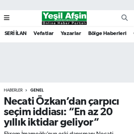
Vefatlar
Kahramanmaraş Nöbetçi Eczaneler
SERİ İLAN
Vefatlar
Yazarlar
Bölge Haberleri
Kahramanmaraş Hava Durumu
Kahramanmaraş Namaz Vakitleri
Kahramanmaraş Trafik Yoğunluk Haritası
Süper Lig Puan Durumu ve Fikstür
HABERLER
GENEL
Necati Özkan’dan çarpıcı
Tüm Manşetler
seçim iddiası: “En az 20
Son Dakika Haberleri
yıllık iktidar geliyor”
Haber Arşivi