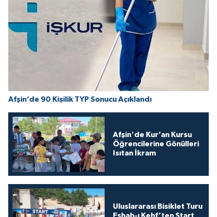
Afşin’de 90 Kişilik TYP Sonucu Açıklandı
Afşin'de Kur’an Kursu
Öğrencilerine Gönülleri
Isıtan İkram
Uluslararası Bisiklet Turu
Eshab-ı Kehf’ten Start