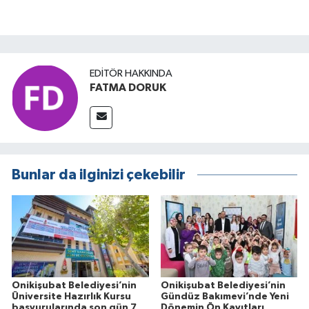
EDITÖR HAKKINDA
FATMA DORUK
Bunlar da ilginizi çekebilir
Onikişubat Belediyesi’nin
Onikişubat Belediyesi’nin
Üniversite Hazırlık Kursu
Gündüz Bakımevi’nde Yeni
başvurularında son gün 7
Dönemin Ön Kayıtları