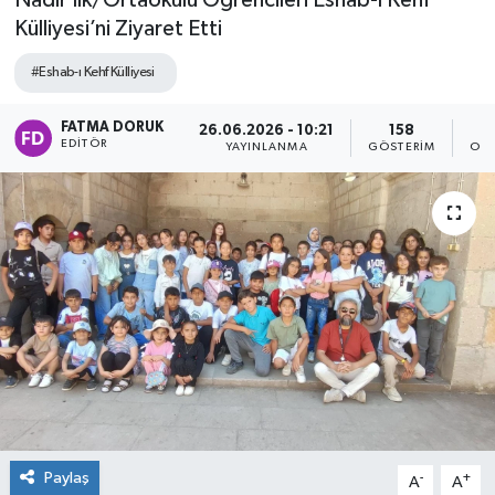
Nadır İlk/Ortaokulu Öğrencileri Eshab-ı Kehf
Külliyesi’ni Ziyaret Etti
#Eshab-ı Kehf Külliyesi
FATMA DORUK
26.06.2026 - 10:21
158
EDITÖR
YAYINLANMA
GÖSTERIM
OKU
Paylaş
-
+
A
A