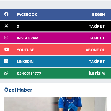
FACEBOOK
BEĞEN
X
TAKIP ET
INSTAGRAM
TAKIP ET
YOUTUBE
ABONE OL
LINKEDIN
TAKIP ET
05405114777
İLETIŞIM
Özel Haber