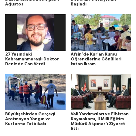
Ağustos
Başladı
27 Yaşındaki
Afşin'de Kur’an Kursu
Kahramanmaraşlı Doktor
Öğrencilerine Gönülleri
Denizde Can Verdi
Isıtan İkram
Büyükşehirden Gerçeği
Vali Yardımcıları ve Elbistan
Aratmayan Yangın ve
Kaymakamı, İl Millî Eğitim
Kurtarma Tatbikatı
Müdürü Akpınar'ı Ziyaret
Etti