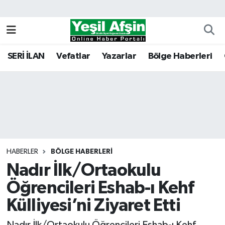
Vefatlar
Kahramanmaraş Nöbetçi Eczaneler
SERİ İLAN
Vefatlar
Yazarlar
Bölge Haberleri
Kahramanmaraş Hava Durumu
Kahramanmaraş Namaz Vakitleri
Kahramanmaraş Trafik Yoğunluk Haritası
Süper Lig Puan Durumu ve Fikstür
HABERLER
BÖLGE HABERLERI
Nadır İlk/Ortaokulu
Tüm Manşetler
Öğrencileri Eshab-ı Kehf
Son Dakika Haberleri
Külliyesi’ni Ziyaret Etti
Haber Arşivi