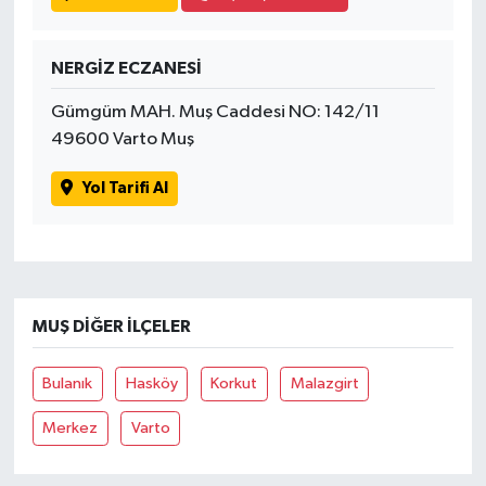
NERGİZ ECZANESİ
Gümgüm MAH. Muş Caddesi NO: 142/11
49600 Varto Muş
Yol Tarifi Al
MUŞ DIĞER İLÇELER
Bulanık
Hasköy
Korkut
Malazgirt
Merkez
Varto