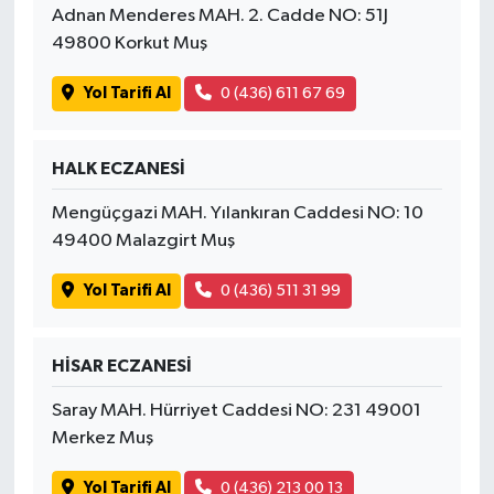
Adnan Menderes MAH. 2. Cadde NO: 51J
49800 Korkut Muş
Yol Tarifi Al
0 (436) 611 67 69
HALK ECZANESİ
Mengüçgazi MAH. Yılankıran Caddesi NO: 10
49400 Malazgirt Muş
Yol Tarifi Al
0 (436) 511 31 99
HİSAR ECZANESİ
Saray MAH. Hürriyet Caddesi NO: 231 49001
Merkez Muş
Yol Tarifi Al
0 (436) 213 00 13