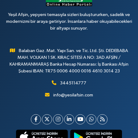
Yeşil Afşin, yepyeni temasıyla sizleri buluştururken, sadelik ve
modernizmi bir araya getiriyor. İnsanlara haber okuyabilecekleri
bir altyapı sunuyor.
Balaban Gaz. Mat. Yapı San. ve Tic. Ltd. Şti. DEDEBABA
MAH. VOLKAN 1 SK. KIRAÇ SİTESİ A NO: 3AD AFŞİN /
KAHRAMANMARAŞ Banka Hesap Numarası: İş Bankası Afşin
Şubesi IBAN: TR75 0006 4000 0016 4610 3014 23
3445114777
info@yesilafsin.com