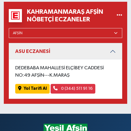
KAHRAMANMARAŞ AFŞIN
NÖBETÇI ECZANELER
ASU ECZANESİ
DEDEBABA MAHALLESİ ELÇİBEY CADDESİ
NO:49 AFŞİN---K.MARAŞ
Yol Tarifi Al
0 (344) 511 91 16