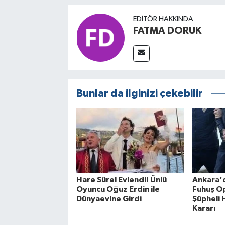
EDITÖR HAKKINDA
FATMA DORUK
Bunlar da ilginizi çekebilir
Hare Sürel Evlendi! Ünlü
Ankara'
Oyuncu Oğuz Erdin ile
Fuhuş O
Dünyaevine Girdi
Şüpheli 
Kararı