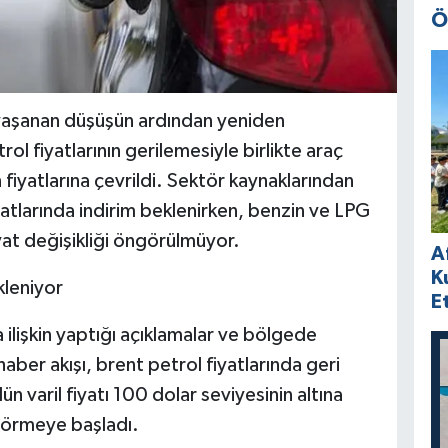
Ö
e yaşanan düşüşün ardından yeniden
l fiyatlarının gerilemesiyle birlikte araç
fiyatlarına çevrildi. Sektör kaynaklarından
yatlarında indirim beklenirken, benzin ve LPG
iyat değişikliği öngörülmüyor.
A
K
kleniyor
E
ilişkin yaptığı açıklamalar ve bölgede
ber akışı, brent petrol fiyatlarında geri
 varil fiyatı 100 dolar seviyesinin altına
 görmeye başladı.