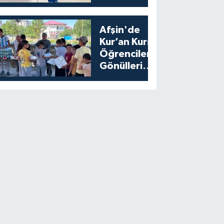
Açıklandı
Afşin'de
Kur’an Kursu
Öğrencilerine
Gönülleri
Isıtan İkram