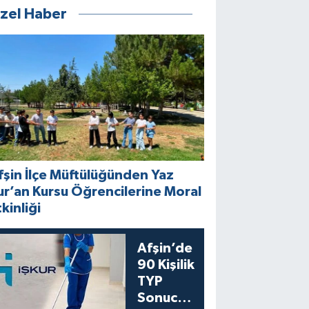
zel Haber
fşin İlçe Müftülüğünden Yaz
ur’an Kursu Öğrencilerine Moral
tkinliği
Afşin’de
90 Kişilik
TYP
Sonucu