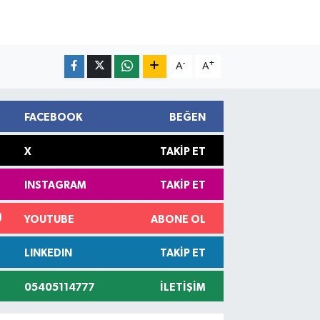
-
+
A
A
FACEBOOK
BEĞEN
X
TAKIP ET
INSTAGRAM
TAKIP ET
YOUTUBE
ABONE OL
LINKEDIN
TAKIP ET
05405114777
İLETIŞIM