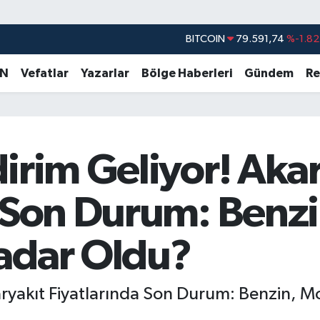
DOLAR
45,43620
%0.02
EURO
53,38690
%0.19
AN
Vefatlar
Yazarlar
Bölge Haberleri
Gündem
Re
STERLİN
61,60380
%0.18
G.ALTIN
6862,09000
%0.19
BİST100
14.598,00
%0
irim Geliyor! Aka
BITCOIN
79.591,74
%-1.82
a Son Durum: Benzi
adar Oldu?
aryakıt Fiyatlarında Son Durum: Benzin, M