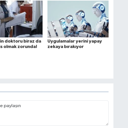
n doktoru biraz da
Uygulamalar yerini yapay
s olmak zorunda!
zekaya bırakıyor