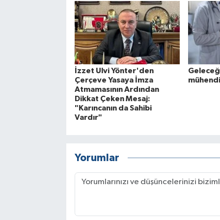
İzzet Ulvi Yönter'den
Geleceği
Çerçeve Yasaya İmza
mühendi
Atmamasının Ardından
Dikkat Çeken Mesaj:
"Karıncanın da Sahibi
Vardır"
Yorumlar