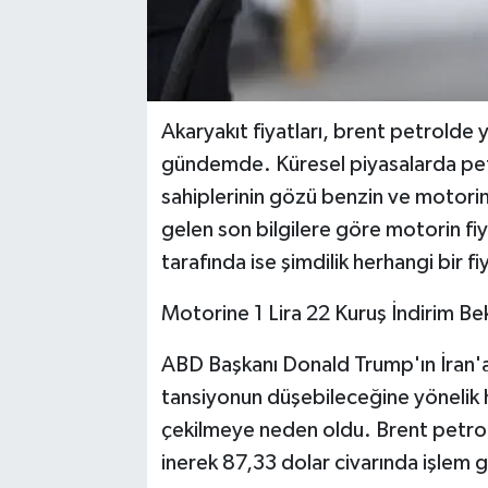
Akaryakıt fiyatları, brent petrold
gündemde. Küresel piyasalarda petro
sahiplerinin gözü benzin ve motorin 
gelen son bilgilere göre motorin fi
tarafında ise şimdilik herhangi bir f
Motorine 1 Lira 22 Kuruş İndirim Be
ABD Başkanı Donald Trump'ın İran'a 
tansiyonun düşebileceğine yönelik ha
çekilmeye neden oldu. Brent petrolün
inerek 87,33 dolar civarında işlem