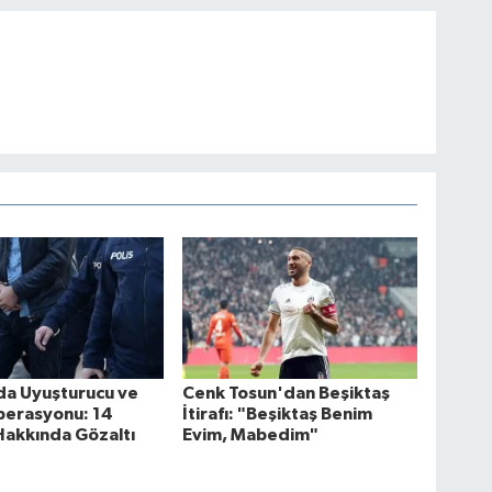
da Uyuşturucu ve
Cenk Tosun'dan Beşiktaş
perasyonu: 14
İtirafı: "Beşiktaş Benim
Hakkında Gözaltı
Evim, Mabedim"