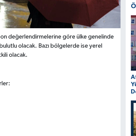
Ö
on değerlendirmelerine göre ülke genelinde
bulutlu olacak. Bazı bölgelerde ise yerel
kili olacak.
A
ler:
Y
D