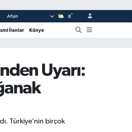
°
Afşin
8
smi İlanlar
Künye
nden Uyarı:
ağanak
. Türkiye’nin birçok