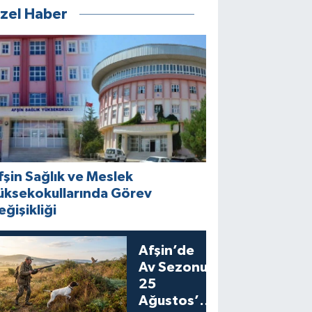
zel Haber
fşin Sağlık ve Meslek
üksekokullarında Görev
eğişikliği
Afşin’de
Av Sezonu
25
Ağustos’ta