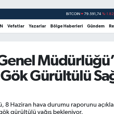
BITCOIN
79.591,74
%-1.82
DOLAR
45,43620
%0.02
EURO
53,38690
%0.19
AN
Vefatlar
Yazarlar
Bölge Haberleri
Gündem
Re
STERLİN
61,60380
%0.18
G.ALTIN
6862,09000
%0.19
BİST100
14.598,00
%0
 Genel Müdürlüğü’
 Gök Gürültülü S
 8 Haziran hava durumu raporunu açıkladı
gök gürültülü yağış bekleniyor.