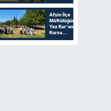
Bıldırcın
Avıyla
Açılıyor
Afşin İlçe
Müftülüğünden
Yaz Kur’an
Kursu
Öğrencilerine
Moral Etkinliği