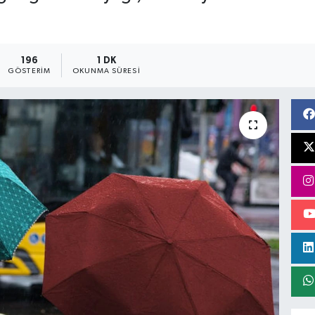
196
1 DK
GÖSTERIM
OKUNMA SÜRESI