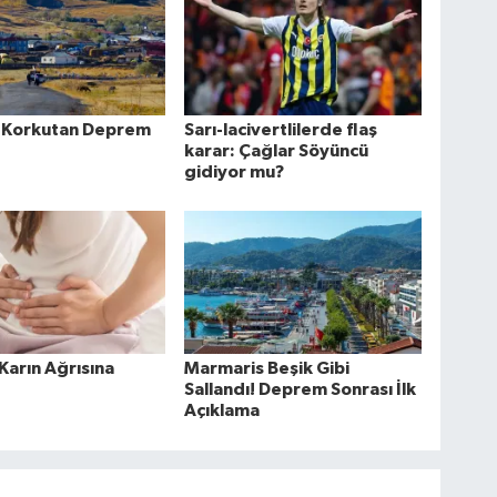
 Korkutan Deprem
Sarı-lacivertlilerde flaş
karar: Çağlar Söyüncü
gidiyor mu?
 Karın Ağrısına
Marmaris Beşik Gibi
Sallandı! Deprem Sonrası İlk
Açıklama