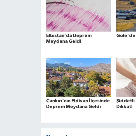
Elbistan’da Deprem
Göle'de
Meydana Geldi
Çankırı’nın Eldivan İlçesinde
Şiddetli
Deprem Meydana Geldi
Dikkat!