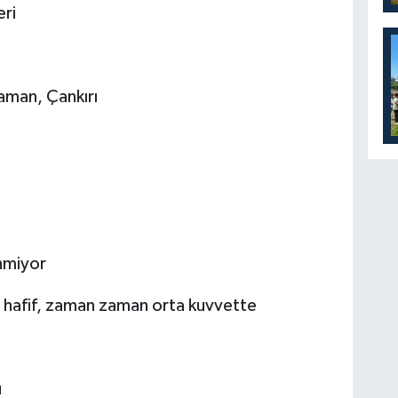
eri
aman, Çankırı
enmiyor
 hafif, zaman zaman orta kuvvette
u