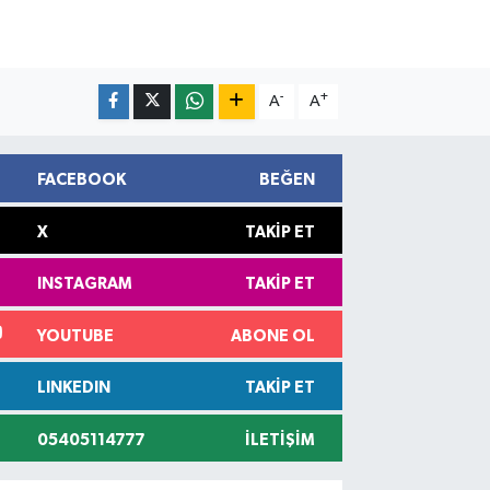
-
+
A
A
FACEBOOK
BEĞEN
X
TAKIP ET
INSTAGRAM
TAKIP ET
YOUTUBE
ABONE OL
LINKEDIN
TAKIP ET
05405114777
İLETIŞIM