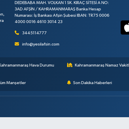
DEDEBABA MAH. VOLKAN 1 SK. KIRAÇ SİTESİ A NO:
3AD AFŞİN / KAHRAMANMARAŞ Banka Hesap
en,
Numarası: İş Bankası Afşin Şubesi IBAN: TR75 0006
ara
4000 0016 4610 3014 23
3445114777
info@yesilafsin.com
Kahramanmaraş Hava Durumu
Kahramanmaraş Namaz Vakitl
üm Manşetler
Son Dakika Haberleri