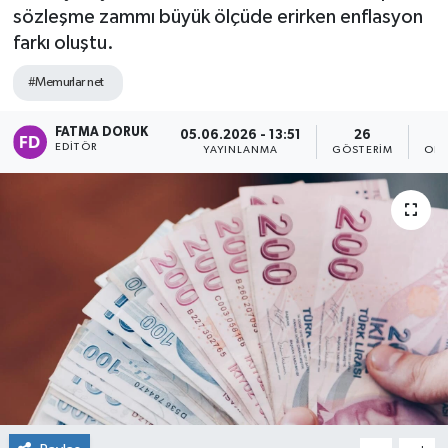
sözleşme zammı büyük ölçüde erirken enflasyon
farkı oluştu.
#Memurlar net
FATMA DORUK
05.06.2026 - 13:51
26
EDITÖR
YAYINLANMA
GÖSTERIM
OKU