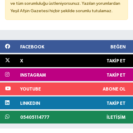
ve tüm sorumluluğu üstleniyorsunuz. Yazılan yorumlardan
Yeşil Afşin Gazetesi hiçbir şekilde sorumlu tutulamaz.
FACEBOOK
BEĞEN
X
TAKIP ET
INSTAGRAM
TAKIP ET
YOUTUBE
ABONE OL
LINKEDIN
TAKIP ET
05405114777
İLETIŞIM