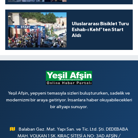
Uluslararası Bisiklet Turu
Eshab-ı Kehf’ten Start
Aldı
Yeşil Afşin, yepyeni temasıyla sizleri buluştururken, sadelik ve
modernizmi bir araya getiriyor. İnsanlara haber okuyabilecekleri
bir altyapı sunuyor.
Balaban Gaz. Mat. Yapı San. ve Tic. Ltd. Şti. DEDEBABA
MAH. VOLKAN 1 SK. KIRAÇ SİTESİ A NO: 3AD AFŞİN /