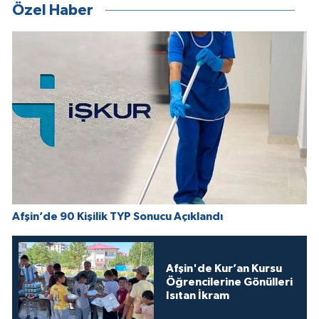
Özel Haber
Afşin’de 90 Kişilik TYP Sonucu Açıklandı
Afşin'de Kur’an Kursu
Öğrencilerine Gönülleri
Isıtan İkram