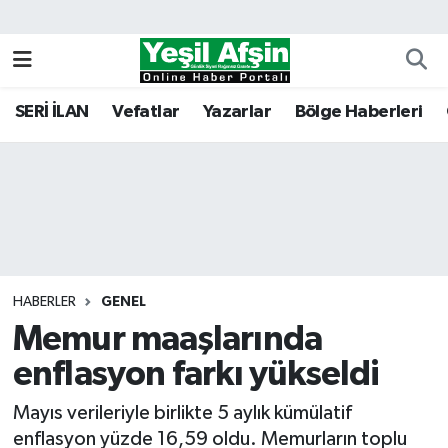
Vefatlar
Kahramanmaraş Nöbetçi Eczaneler
SERİ İLAN
Vefatlar
Yazarlar
Bölge Haberleri
Kahramanmaraş Hava Durumu
Kahramanmaraş Namaz Vakitleri
Kahramanmaraş Trafik Yoğunluk Haritası
Süper Lig Puan Durumu ve Fikstür
HABERLER
GENEL
Memur maaşlarında
Tüm Manşetler
enflasyon farkı yükseldi
Son Dakika Haberleri
Mayıs verileriyle birlikte 5 aylık kümülatif
Haber Arşivi
enflasyon yüzde 16,59 oldu. Memurların toplu