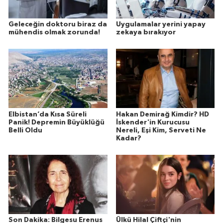
Geleceğin doktoru biraz da
Uygulamalar yerini yapay
mühendis olmak zorunda!
zekaya bırakıyor
Elbistan’da Kısa Süreli
Hakan Demirağ Kimdir? HD
Panik! Depremin Büyüklüğü
İskender'in Kurucusu
Belli Oldu
Nereli, Eşi Kim, Serveti Ne
Kadar?
Son Dakika: Bilgesu Erenus
Ülkü Hilal Çiftçi'nin