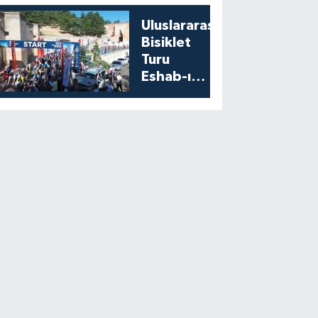
Uluslararası
Bisiklet
Turu
Eshab-ı
Kehf’ten
Start Aldı