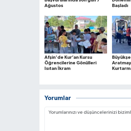
Ağustos
Başladı
Afşin'de Kur’an Kursu
Büyükşe
Öğrencilerine Gönülleri
Aratmay
Isıtan İkram
Kurtarma
Yorumlar