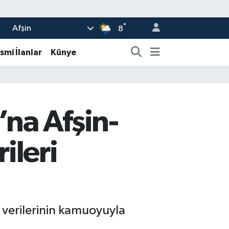
°
Afşin
8
smi İlanlar
Künye
na Afşin-
ileri
ı verilerinin kamuoyuyla