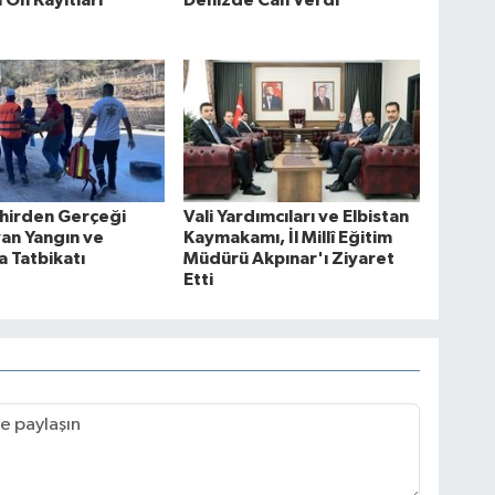
hirden Gerçeği
Vali Yardımcıları ve Elbistan
an Yangın ve
Kaymakamı, İl Millî Eğitim
 Tatbikatı
Müdürü Akpınar'ı Ziyaret
Etti