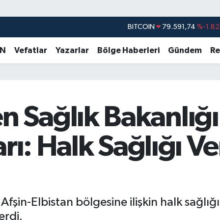
BITCOIN
79.591,74
%-1.82
DOLAR
45,43620
%0.02
EURO
53,38690
%0.19
AN
Vefatlar
Yazarlar
Bölge Haberleri
Gündem
Re
STERLİN
61,60380
%0.18
G.ALTIN
6862,09000
%0.19
BİST100
14.598,00
%0
Sağlık Bakanlığı’
rı: Halk Sağlığı Ver
fşin-Elbistan bölgesine ilişkin halk sağlığ
erdi.