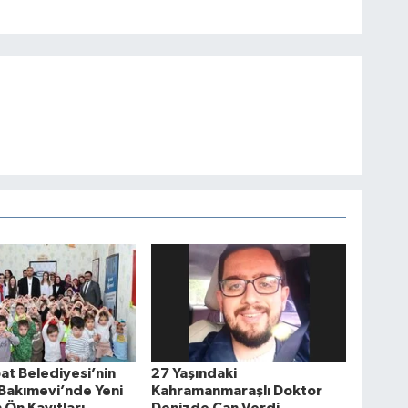
at Belediyesi’nin
27 Yaşındaki
Bakımevi’nde Yeni
Kahramanmaraşlı Doktor
Ön Kayıtları
Denizde Can Verdi