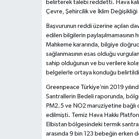
belirterek talebi reddetti. Hava kali
Çevre, Şehircilik ve İklim Değişikliğ
Başvurunun reddi üzerine açılan da
edilen bilgilerin paylaşılmamasının
Mahkeme kararında, bilgiye doğrudan
sağlanmasının esas olduğu vurgulandı
sahip olduğunun ve bu verilere kolay
belgelerle ortaya konduğu belirtildi
Greenpeace Türkiye’nin 2019 yılınd
Santrallerin Bedeli raporunda, bölg
PM2.5 ve NO2 maruziyetine bağlı o
edilmişti. Temiz Hava Hakkı Platfo
Elbistan bölgesindeki termik santral 
arasında 9 bin 123 bebeğin erken d