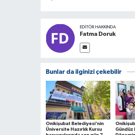
EDITÖR HAKKINDA
Fatma Doruk
Bunlar da ilginizi çekebilir
Onikişubat Belediyesi’nin
Onikişub
Üniversite Hazırlık Kursu
Gündüz 
başvurularında son gün 7
Dönemin 