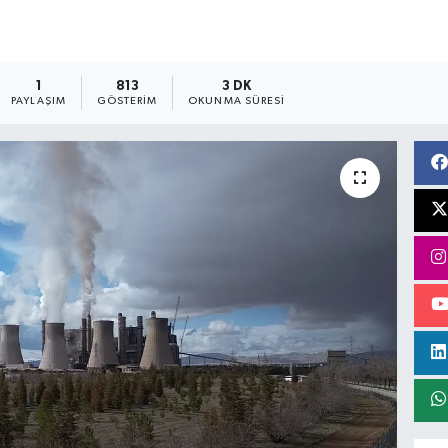
1
813
3 DK
PAYLAŞIM
GÖSTERIM
OKUNMA SÜRESI