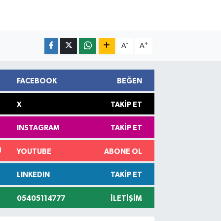
-
+
A
A
FACEBOOK
BEĞEN
X
TAKIP ET
INSTAGRAM
TAKIP ET
YOUTUBE
ABONE OL
LINKEDIN
TAKIP ET
05405114777
İLETIŞIM