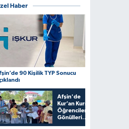
zel Haber
fşin’de 90 Kişilik TYP Sonucu
çıklandı
Afşin'de
Kur’an Kursu
Öğrencilerine
Gönülleri
Isıtan İkram