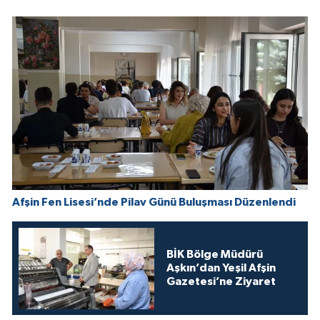
Afşin Fen Lisesi’nde Pilav Günü Buluşması Düzenlendi
BİK Bölge Müdürü
Aşkın’dan Yeşil Afşin
Gazetesi’ne Ziyaret