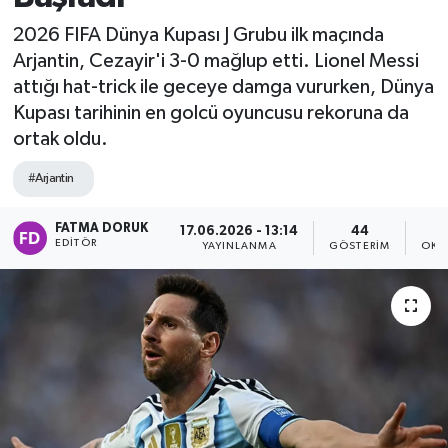
2026 FIFA Dünya Kupası J Grubu ilk maçında
Arjantin, Cezayir'i 3-0 mağlup etti. Lionel Messi
attığı hat-trick ile geceye damga vururken, Dünya
Kupası tarihinin en golcü oyuncusu rekoruna da
ortak oldu.
#Arjantin
FATMA DORUK
17.06.2026 - 13:14
44
EDITÖR
YAYINLANMA
GÖSTERIM
OKU