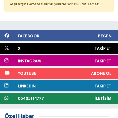
Yeşil Afşin Gazetesi hiçbir şekilde sorumlu tutulamaz.
FACEBOOK
BEĞEN
X
TAKIP ET
INSTAGRAM
TAKIP ET
YOUTUBE
ABONE OL
LINKEDIN
TAKIP ET
05405114777
İLETIŞIM
Özel Haber