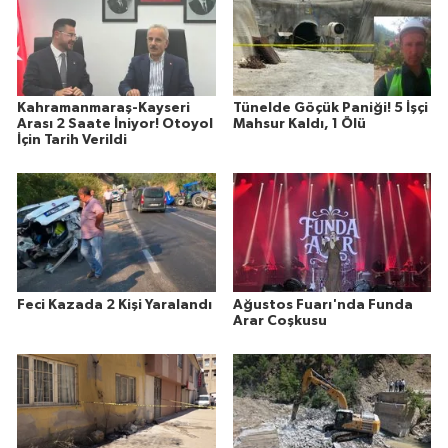
Kahramanmaraş-Kayseri
Tünelde Göçük Paniği! 5 İşçi
Arası 2 Saate İniyor! Otoyol
Mahsur Kaldı, 1 Ölü
İçin Tarih Verildi
Feci Kazada 2 Kişi Yaralandı
Ağustos Fuarı'nda Funda
Arar Coşkusu