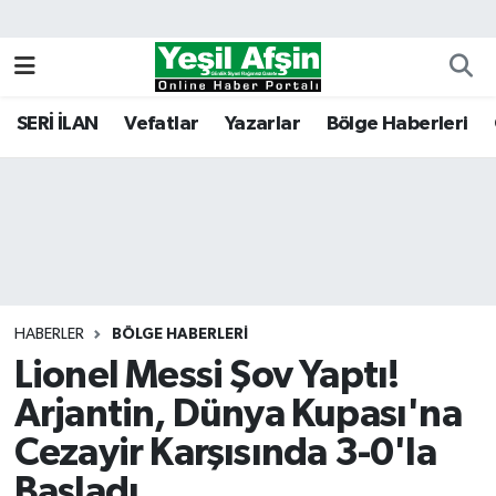
Vefatlar
Kahramanmaraş Nöbetçi Eczaneler
SERİ İLAN
Vefatlar
Yazarlar
Bölge Haberleri
Kahramanmaraş Hava Durumu
Kahramanmaraş Namaz Vakitleri
Kahramanmaraş Trafik Yoğunluk Haritası
Süper Lig Puan Durumu ve Fikstür
HABERLER
BÖLGE HABERLERI
Lionel Messi Şov Yaptı!
Tüm Manşetler
Arjantin, Dünya Kupası'na
Son Dakika Haberleri
Cezayir Karşısında 3-0'la
Haber Arşivi
Başladı