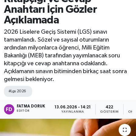
Anahtarı İçin Gözler
Açıklamada
2026 Liselere Geçiş Sistemi (LGS) sınavı
tamamlandı. Sözel ve sayısal oturumların
ardından milyonlarca öğrenci, Milli Eğitim
Bakanlığı (MEB) tarafından yayımlanacak soru
kitapçığı ve cevap anahtarına odaklandı.
Açıklamanın sınavın bitiminden birkaç saat sonra
gelmesi bekleniyor.
#Lgs 2026
FATMA DORUK
13.06.2026 - 14:21
422
EDITÖR
YAYINLANMA
GÖSTERIM
OKU