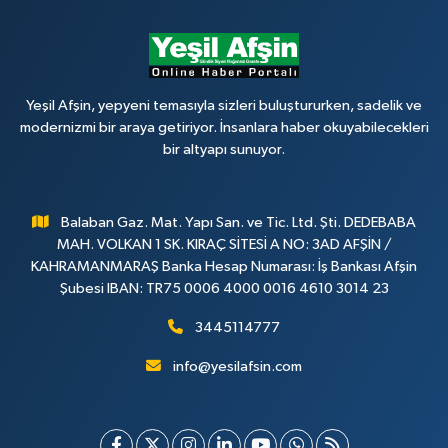
Yeşil Afşin, yepyeni temasıyla sizleri buluştururken, sadelik ve
modernizmi bir araya getiriyor. İnsanlara haber okuyabilecekleri
bir altyapı sunuyor.
Balaban Gaz. Mat. Yapı San. ve Tic. Ltd. Şti. DEDEBABA
MAH. VOLKAN 1 SK. KIRAÇ SİTESİ A NO: 3AD AFŞİN /
KAHRAMANMARAŞ Banka Hesap Numarası: İş Bankası Afşin
Şubesi IBAN: TR75 0006 4000 0016 4610 3014 23
3445114777
info@yesilafsin.com