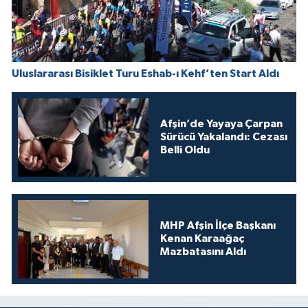
Uluslararası Bisiklet Turu Eshab-ı Kehf’ten Start Aldı
Afşin’de Yayaya Çarpan
Sürücü Yakalandı: Cezası
Belli Oldu
MHP Afşin İlçe Başkanı
Kenan Karaağaç
Mazbatasını Aldı