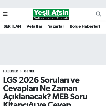
Vefatlar
Kahramanmaraş Nöbetçi Eczaneler
SERİ İLAN
Vefatlar
Yazarlar
Bölge Haberleri
Kahramanmaraş Hava Durumu
Kahramanmaraş Namaz Vakitleri
Kahramanmaraş Trafik Yoğunluk Haritası
Süper Lig Puan Durumu ve Fikstür
HABERLER
GENEL
LGS 2026 Soruları ve
Tüm Manşetler
Cevapları Ne Zaman
Son Dakika Haberleri
Açıklanacak? MEB Soru
Haber Arşivi
Kitapçığı ve Cevap