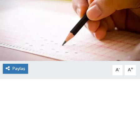
Paylaş
-
+
A
A