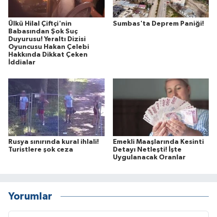
Ülkü Hilal Çiftçi'nin
Sumbas'ta Deprem Paniği!
Babasından Şok Suç
Duyurusu! Yeraltı Dizisi
Oyuncusu Hakan Çelebi
Hakkında Dikkat Çeken
İddialar
Rusya sınırında kural ihlali!
Emekli Maaşlarında Kesinti
Turistlere şok ceza
Detayı Netleşti! İşte
Uygulanacak Oranlar
Yorumlar